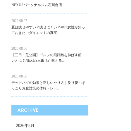
NEXUSパーソナルジム石川台店
2026.08.07
夏は痩せやすい？痩せにくい？40代女性が知っ
ておきたいダイエットの真実…
2026.08.06
【三田・芝公園】ゴルフの飛距離を伸ばす筋ト
レとは？NEXUS三田店が教える…
2026.08.06
デッドバグの効果と正しいやり方｜反り腰・ぽ
っこりお腹対策の体幹トレー…
ARCHIVE
2026年8月