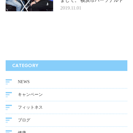
まして。 横浜市パーソナルト
レーニングジム、functional
2019.11.01
training gym NEXUS(ネクサス)
代表トレーナーの長谷川です。
弊…
CATEGORY
NEWS
キャンペーン
フィットネス
ブログ
健康