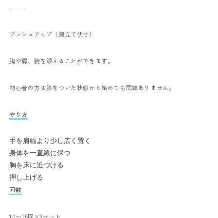
⸻
プッシュアップ（腕立て伏せ）
胸や肩、腕を鍛えることができます。
初心者の方は膝をついた状態から始めても問題ありません。
やり方
手を肩幅より少し広く置く
身体を一直線に保つ
胸を床に近づける
押し上げる
回数
10〜15回×3セット