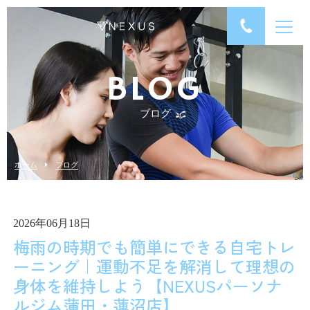
BLOG
ブログ
ホーム
ブログ
2026年06月18日
梅雨の時期でも簡単にできる自宅トレ
ーニング｜運動不足を解消して理想の
身体を維持しよう【NEXUSパーソナ
ルジム蒲田・蓮沼店】