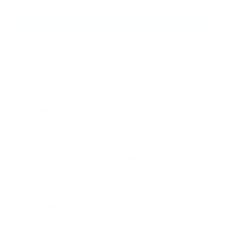
NEW ARTICLE
2025.09.29
NEXUSパーソナルジム石川台店
2026.08.09
【保存版】脂質を減らし過ぎるとどうなる？NEXUSパーソナルジム大宮店
が教…
2026.08.09
夏にパーソナルジムへ通うメリットとは？薄着の季節だからこそ始めたい
理…
2026.08.09
筋トレを1週間休むと筋肉は落ちる？休養の影響と正しい再開方法[NEXUS
パー…