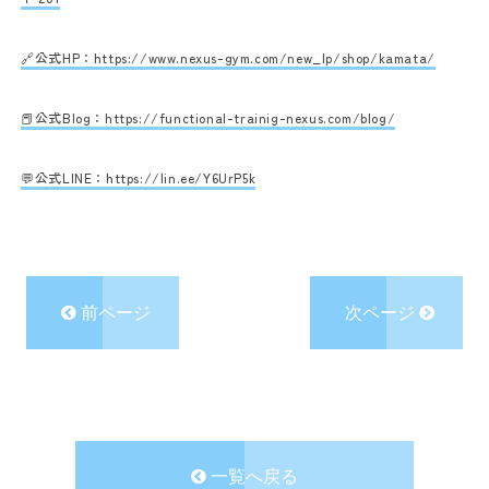
🔗公式HP：
https://www.nexus-gym.com/new_lp/shop/kamata/
📕公式Blog：
https://functional-trainig-nexus.com/blog/
💬公式LINE：
https://lin.ee/Y6UrP5k
前ページ
次ページ
一覧へ戻る