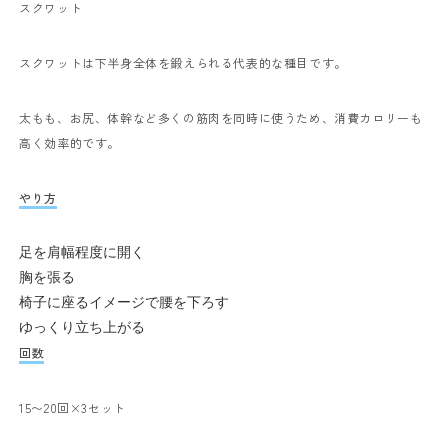
スクワット
スクワットは下半身全体を鍛えられる代表的な種目です。
太もも、お尻、体幹など多くの筋肉を同時に使うため、消費カロリーも
高く効率的です。
やり方
足を肩幅程度に開く
胸を張る
椅子に座るイメージで腰を下ろす
ゆっくり立ち上がる
回数
15〜20回×3セット