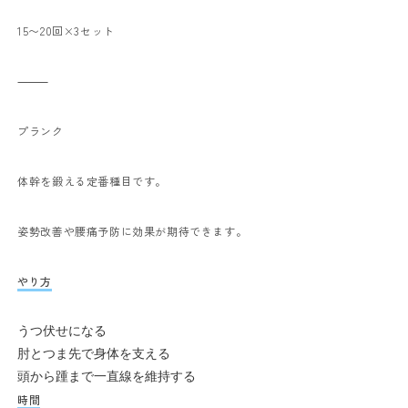
15〜20回×3セット
⸻
プランク
体幹を鍛える定番種目です。
姿勢改善や腰痛予防に効果が期待できます。
やり方
うつ伏せになる
肘とつま先で身体を支える
頭から踵まで一直線を維持する
時間