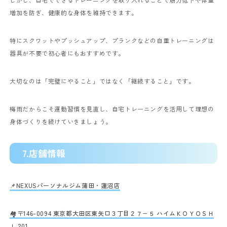
増加を防ぎ、健康的な身体を維持できます。
特にスクワットやプッシュアップ、プランクなどの自重トレーニングは
器具が不要で初心者にもおすすめです。
大切なのは「完璧にやること」ではなく「継続すること」です。
梅雨だからこそ運動習慣を見直し、自宅トレーニングを活用して理想の
身体づくりを続けていきましょう。
7.店舗情報
📌NEXUSパーソナルジム蒲田・蓮沼店
🏘〒146-0094 東京都大田区東矢口３丁目２７−５ ハイムＫＯＹＯＳＨ
Ｉ 201