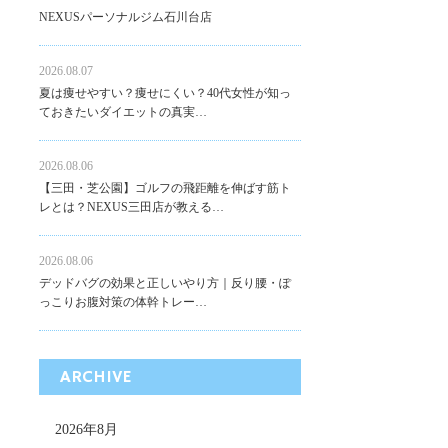
NEXUSパーソナルジム石川台店
2026.08.07
夏は痩せやすい？痩せにくい？40代女性が知っ
ておきたいダイエットの真実…
2026.08.06
【三田・芝公園】ゴルフの飛距離を伸ばす筋ト
レとは？NEXUS三田店が教える…
2026.08.06
デッドバグの効果と正しいやり方｜反り腰・ぽ
っこりお腹対策の体幹トレー…
ARCHIVE
2026年8月