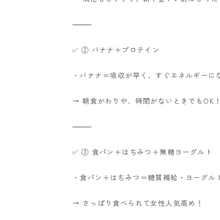
⸻
✅ ② バナナ＋プロテイン
・バナナ＝吸収が早く、すぐエネルギーに
→ 朝食がわりや、時間がないときでもOK
⸻
✅ ③ 食パン＋はちみつ＋無糖ヨーグルト
・食パン＋はちみつ＝糖質補給
・ヨーグル
→ さっぱり食べられて女性人気高め！