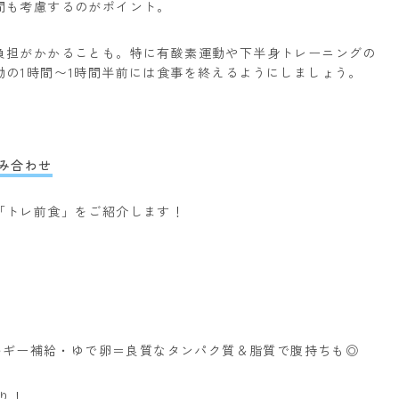
間も考慮するのがポイント。
負担がかかることも。
特に有酸素運動や下半身トレーニングの
動の1時間〜1時間半前には食事を終えるようにしましょう。
組み合わせ
「トレ前食」をご紹介します！
ルギー補給
・ゆで卵＝良質なタンパク質＆脂質で腹持ちも◎
り！