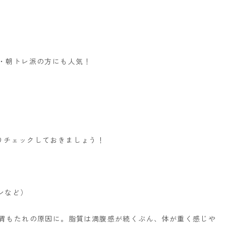
・朝トレ派の方にも人気！
りチェックしておきましょう！
ンなど）
に胃もたれの原因に。
脂質は満腹感が続くぶん、体が重く感じや