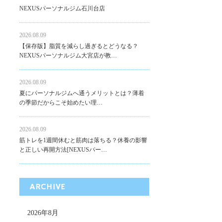
NEXUSパーソナルジム石川台店
2026.08.09
【保存版】脂質を減らし過ぎるとどうなる？
NEXUSパーソナルジム大宮店が教…
2026.08.09
夏にパーソナルジムへ通うメリットとは？薄着
の季節だからこそ始めたい理…
2026.08.09
筋トレを1週間休むと筋肉は落ちる？休養の影響
と正しい再開方法[NEXUSパー…
ARCHIVE
2026年8月