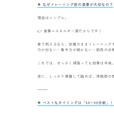
🔶 なぜトレーニング前の食事が大切なの？
理由はシンプル。
👉 食事＝エネルギー源だからです！
車で例えるなら、空腹のままトレーニング
力が出ない
・集中力が続かない
・筋肉の分
これでは、せっかく頑張っても効果は半減…
逆に、しっかり準備して臨めば、体脂肪の
⸻
🔶 ベストなタイミングは「60〜90分前」！