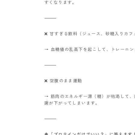
すくなります。
⸻
❌ 甘すぎる飲料（ジュース、砂糖入りカフ
→ 血糖値の乱高下を起こして、トレーニ
⸻
❌ 空腹のまま運動
→ 筋肉のエネルギー源（糖）が枯渇して
謝が下がってしまいます。
⸻
🔶「プロテインだけでいい？」に答えます