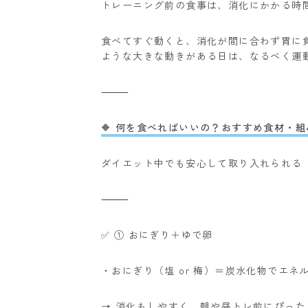
トレーニング前の食事は、消化にかかる時
食べてすぐ動くと、消化が間に合わず胃に
ような大きな動きがある日は、なるべく運
⸻
🔶 何を食べればいいの？おすすめ食材・
ダイエット中でも安心して取り入れられる
⸻
✅ ① おにぎり＋ゆで卵
・おにぎり（塩 or 梅）＝炭水化物でエネ
→ 消化もしやすく、朝や昼トレ前にぴった