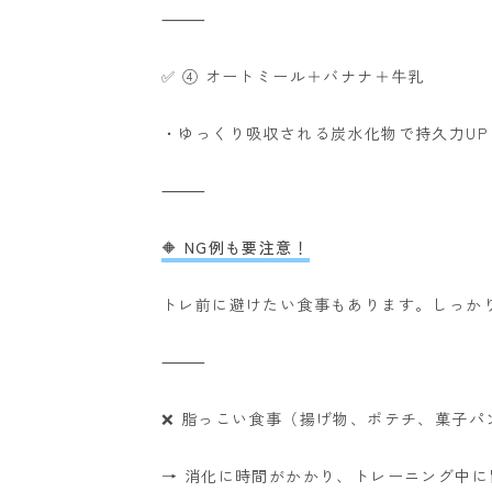
⸻
✅ ④ オートミール＋バナナ＋牛乳
・ゆっくり吸収される炭水化物で持久力UP
⸻
🔶 NG例も要注意！
トレ前に避けたい食事もあります。しっか
⸻
❌ 脂っこい食事（揚げ物、ポテチ、菓子パ
→ 消化に時間がかかり、トレーニング中