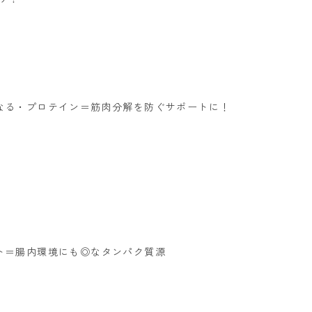
なる
・プロテイン＝筋肉分解を防ぐサポートに！
！
ト＝腸内環境にも◎なタンパク質源