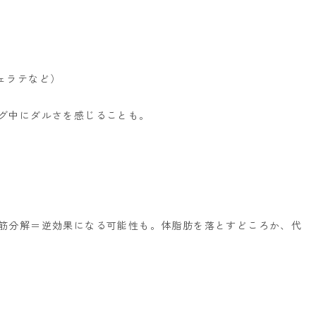
ェラテなど）
ング中にダルさを感じることも。
、筋分解＝逆効果になる可能性も。
体脂肪を落とすどころか、代
！