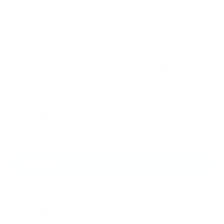
2026.08.06
【三田・芝公園】ゴルフの飛距離を伸ばす筋トレとは？NEXUS三田店が教
える…
2026.08.06
デッドバグの効果と正しいやり方｜反り腰・ぽっこりお腹対策の体幹トレ
ー…
2026.08.06
【中野・新井薬師】40代女性のお腹引き締め｜リバウンドしないダイエッ
ト…
ARCHIVE
2026年8月
2026年7月