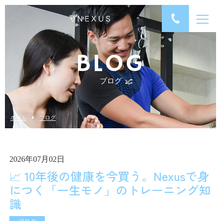
BLOG
ブログ
ホーム
ブログ
2026年07月02日
📈 10年後の健康を今買う。Nexusで身
につく「一生モノ」のトレーニング知
識