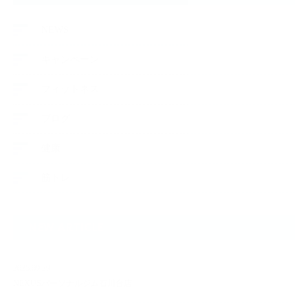
NEWS
キャンペーン
フィットネス
ブログ
健康
筋トレ
NEW ARTICLE
2025.09.29
NEXUSパーソナルジム石川台店