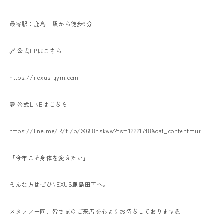
最寄駅：鹿島田駅から徒歩9分
🔗 公式HPはこちら
https://nexus-gym.com
💬 公式LINEはこちら
https://line.me/R/ti/p/@658nskww?ts=12221748&oat_content=url
「今年こそ身体を変えたい」
そんな方はぜひNEXUS鹿島田店へ。
スタッフ一同、皆さまのご来店を心よりお待ちしております💪