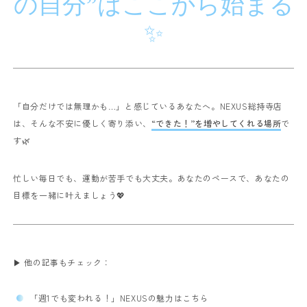
の自分”はここから始まる
✨
「自分だけでは無理かも…」と感じているあなたへ。
NEXUS総持寺店
は、そんな不安に優しく寄り添い、
“できた！”を増やしてくれる場所
で
す🌿
忙しい毎日でも、運動が苦手でも大丈夫。
あなたのペースで、あなたの
目標を一緒に叶えましょう💖
▶ 他の記事もチェック：
「週1でも変われる！」NEXUSの魅力はこちら