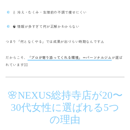
💧 冷え・むくみ・生理前の不調で痩せにくい
🧠 情報が多すぎて何が正解かわからない
つまり「何となくやる」では成果が出づらい時期なんです⚠️
だからこそ、
「プロが寄り添ってくれる環境」＝パーソナルジム
が選ば
れています🏋️‍♀️
🌸NEXUS総持寺店が20〜
30代女性に選ばれる5つ
の理由