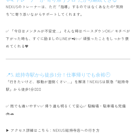
NEXUSのトレーナーは、ただ「指導」するのではなく
あなたの“気持
ち”に寄り添いながらサポートしてくれます。
✅ 「今日はメンタルが不安定…」そんな時はペースダウンOK
✅ モチベが
下がった時も、すぐに励ましのLINEが📲✨
✅ 頑張ったことをしっかり褒
めてくれる💖
📍5. 総持寺駅から徒歩1分！仕事帰りでも余裕🕘
「行きたいけど、移動が面倒くさい…」を解消！
NEXUSは阪急「総持寺
駅」から徒歩1分🚶‍♀️✨
✅ 雨でも通いやすい
✅ 帰り道も明るくて安心
✅ 駐輪場・駐車場も完備
🚲🚗
▶
アクセス詳細はこちら：
NEXUS総持寺店への行き方