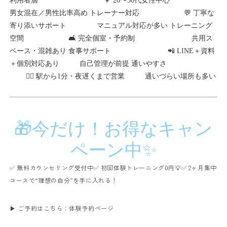
利用者層 👩 20〜30代女性中心
男女混在／男性比率高め
トレーナー対応 💬 丁寧な
寄り添いサポート マニュアル対応が多い
トレーニング
空間 🛋 完全個室・予約制 共用ス
ペース・混雑あり
食事サポート 📲 LINE＋資料
＋個別対応あり 自己管理が前提
通いやすさ
🚶‍♀️ 駅から1分・夜遅くまで営業 通いづらい場所も多い
🎁今だけ！お得なキャン
ペーン中✨
✅ 無料カウンセリング受付中
✅ 初回体験トレーニング0円💡
✅ 2ヶ月集中
コースで“理想の自分”を手に入れる！
▶
ご予約はこちら：体験予約ページ