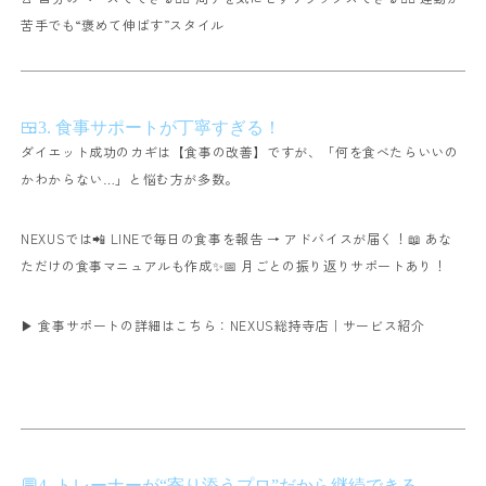
苦手でも“褒めて伸ばす”スタイル
🍱3. 食事サポートが丁寧すぎる！
ダイエット成功のカギは【食事の改善】ですが、
「何を食べたらいいの
かわからない…」と悩む方が多数。
NEXUSでは
📲 LINEで毎日の食事を報告 → アドバイスが届く！
📖 あな
ただけの食事マニュアルも作成✨
📅 月ごとの振り返りサポートあり！
▶ 食事サポートの詳細はこちら：
NEXUS総持寺店｜サービス紹介
💬4. トレーナーが“寄り添うプロ”だから継続できる