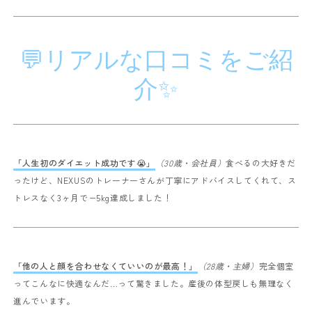
💬リアルな口コミをご紹
介✨
「人生初のダイエット成功です😭」
（30歳・会社員）
食べるの大好きだ
ったけど、NEXUSのトレーナーさんが丁寧にアドバイスしてくれて、ス
トレスなく3ヶ月で−5kg達成しました！
「他の人と顔を合わせなくていいのが最高！」
（28歳・主婦）
完全個室
ってこんなに快適なんだ…って驚きました。産後の体型戻しも無理なく
進んでいます。