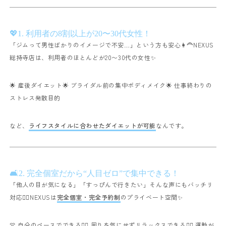
💖1. 利用者の8割以上が20〜30代女性！
「ジムって男性ばかりのイメージで不安…」という方も安心👩‍🦰
NEXUS
総持寺店は、利用者のほとんどが20〜30代の女性✨
🌟 産後ダイエット
🌟 ブライダル前の集中ボディメイク
🌟 仕事終わりの
ストレス発散目的
など、
ライフスタイルに合わせたダイエットが可能
なんです。
🛋2. 完全個室だから“人目ゼロ”で集中できる！
「他人の目が気になる」「すっぴんで行きたい」そんな声にもバッチリ
対応🙆‍♀️
NEXUSは
完全個室・完全予約制
のプライベート空間✨
👚 自分のペースでできる
🧘‍♀️ 周りを気にせずリラックスできる
💆‍♀️ 運動が