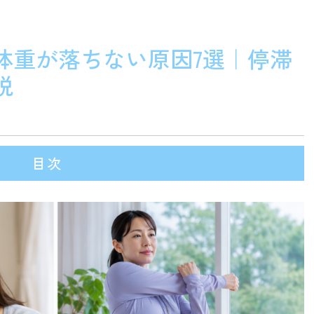
体重が落ちない原因7選｜停滞
説
目次