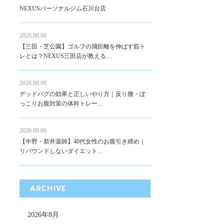
NEXUSパーソナルジム石川台店
2026.08.06
【三田・芝公園】ゴルフの飛距離を伸ばす筋ト
レとは？NEXUS三田店が教える…
2026.08.06
デッドバグの効果と正しいやり方｜反り腰・ぽ
っこりお腹対策の体幹トレー…
2026.08.06
【中野・新井薬師】40代女性のお腹引き締め｜
リバウンドしないダイエット…
ARCHIVE
2026年8月