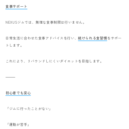
食事サポート
NEXUSジムでは、無理な食事制限は行いません。
日常生活に合わせた食事アドバイスを行い、
続けられる食習慣
をサポー
トします。
これにより、リバウンドしにくいダイエットを目指します。
⸻
初心者でも安心
「ジムに行ったことがない」
「運動が苦手」