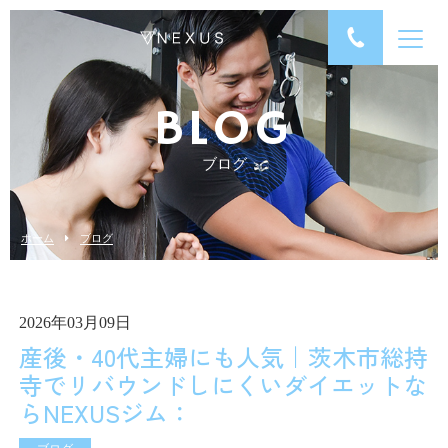
BLOG
ブログ
ホーム
ブログ
2026年03月09日
産後・40代主婦にも人気｜茨木市総持
寺でリバウンドしにくいダイエットな
らNEXUSジム：