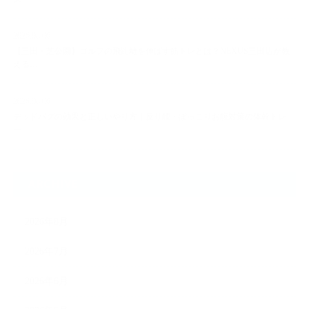
2026.08.06
【三田・芝公園】ゴルフの飛距離を伸ばす筋トレとは？NEXUS三田店が教
える…
2026.08.06
デッドバグの効果と正しいやり方｜反り腰・ぽっこりお腹対策の体幹トレ
ー…
ARCHIVE
2026年8月
2026年7月
2026年6月