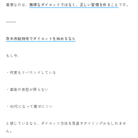
重要なのは、
無理なダイエットではなく、正しい習慣を作ること
です。
⸻
茨木市総持寺でダイエットを始めるなら
もし今、
・何度もリバウンドしている
・産後の体型が戻らない
・40代になって痩せにくい
と感じているなら、ダイエット方法を見直すタイミングかもしれませ
ん。