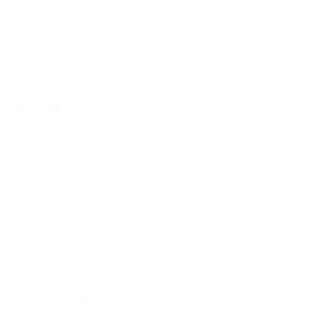
キャンペーン
フィットネス
ブログ
健康
筋トレ
NEW ARTICLE
2025.09.29
NEXUSパーソナルジム石川台店
2026.08.07
夏は痩せやすい？痩せにくい？40代女性が知っておきたいダイエットの真
実…