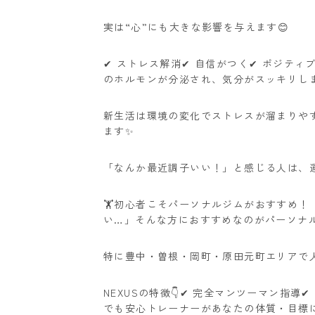
実は“心”にも大きな影響を与えます😊
✔ ストレス解消✔ 自信がつく✔ ポジテ
のホルモンが分泌され、気分がスッキリしま
新生活は環境の変化でストレスが溜まりや
ます✨
「なんか最近調子いい！」と感じる人は、運
🏋️初心者こそパーソナルジムがおすすめ
い…」そんな方におすすめなのがパーソナル
特に豊中・曽根・岡町・原田元町エリアで人
NEXUSの特徴👇✔ 完全マンツーマン指導
でも安心トレーナーがあなたの体質・目標