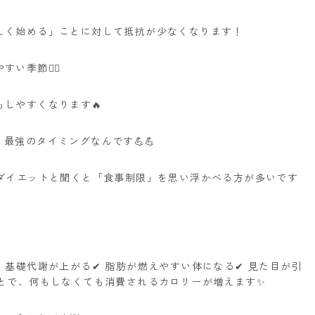
しく始める」ことに対して抵抗が少なくなります！
季節🏃‍♂️
しやすくなります🔥
最強のタイミングなんです💪💪
！ダイエットと聞くと「食事制限」を思い浮かべる方が多いです
✔ 基礎代謝が上がる✔ 脂肪が燃えやすい体になる✔ 見た目が引
ことで、何もしなくても消費されるカロリーが増えます✨