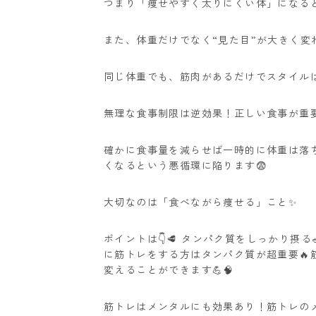
つまり「痩せやすく太りにくい体」になると
また、体重だけでなく“見た目”が大きく変
同じ体重でも、筋肉があるだけでスタイルは
無理な食事制限は逆効果！正しい食事が重要
確かに食事量を減らせば一時的に体重は落ち
くなるという悪循環に陥ります😨
大切なのは「食べながら痩せる」こと✨
ポイントは👇🥩 タンパク質をしっかり摂る
に筋トレをする方はタンパク質が超重要
変えることができます💪🧠
筋トレはメンタルにも効果あり！筋トレの