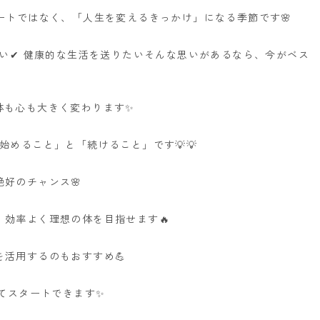
ートではなく、「人生を変えるきっかけ」になる季節です🌸
たい✔ 健康的な生活を送りたいそんな思いがあるなら、今がベス
体も心も大きく変わります✨
始めること」と「続けること」です💡💡
好のチャンス🌸
効率よく理想の体を目指せます🔥
活用するのもおすすめ💪
してスタートできます✨