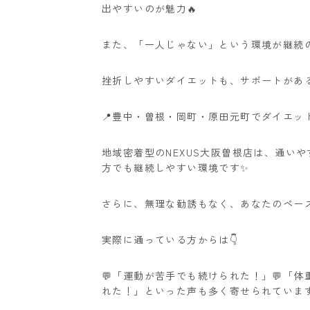
出やすいのが魅力🔥
また、「一人じゃない」という環境が継続の
挫折しやすいダイエットも、サポートがある
📍豊中・曽根・岡町・原田元町でダイエッ
地域密着型のNEXUS大阪曽根店は、通いや
方でも継続しやすい環境です✨
さらに、無理な勧誘もなく、あなたのペース
実際に通っている方からは👇
💬「運動が苦手でも続けられた！」💬「
れた！」といった声も多く寄せられています