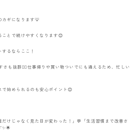
カギになります💡
ことで続けやすくなります😊
トするならここ！
すさも抜群🚶‍♂️仕事帰りや買い物ついでにも通えるため、忙しい
で始められるのも安心ポイント😊
体重だけじゃなく見た目が変わった！」💬「生活習慣まで改善さ
✨🌟