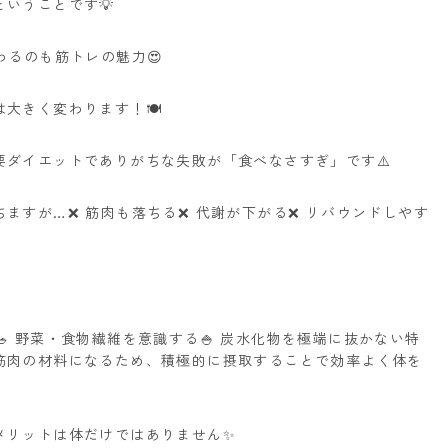
いうことです💡
わるのも筋トレの魅力😍
大きく変わります！🍽️
ダイエットでありがちな失敗が「食べなさすぎ」です⚠️
ますが…❌ 筋肉も落ちる❌ 代謝が下がる❌ リバウンドしやす
🥗 野菜・食物繊維を意識する🍚 炭水化物を極端に抜かない特
筋肉の材料になるため、積極的に摂取することで効率よく体を
メリットは体だけではありません✨