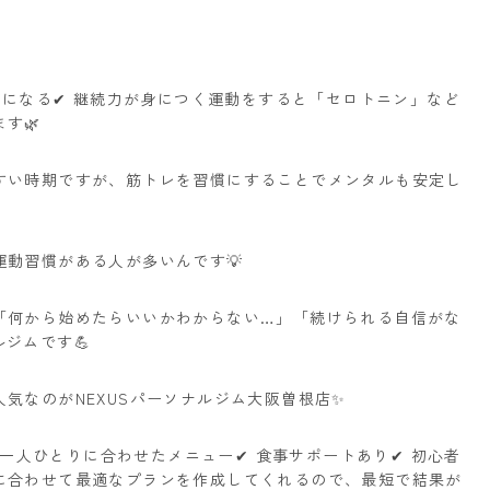
ィブになる✔ 継続力が身につく運動をすると「セロトニン」など
す🌿
すい時期ですが、筋トレを習慣にすることでメンタルも安定し
動習慣がある人が多いんです💡
！「何から始めたらいいかわからない…」「続けられる自信がな
ジムです💪
気なのがNEXUSパーソナルジム大阪曽根店✨
✔ 一人ひとりに合わせたメニュー✔ 食事サポートあり✔ 初心者
に合わせて最適なプランを作成してくれるので、最短で結果が