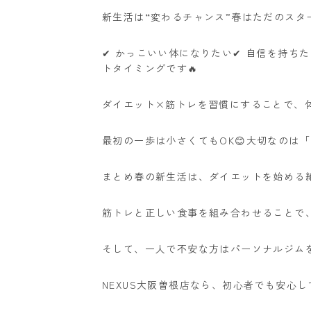
新生活は“変わるチャンス”春はただのスタ
✔ かっこいい体になりたい✔ 自信を持ち
トタイミングです🔥
ダイエット×筋トレを習慣にすることで、
最初の一歩は小さくてもOK😊大切なのは「
まとめ春の新生活は、ダイエットを始める絶
筋トレと正しい食事を組み合わせることで、
そして、一人で不安な方はパーソナルジムを
NEXUS大阪曽根店なら、初心者でも安心