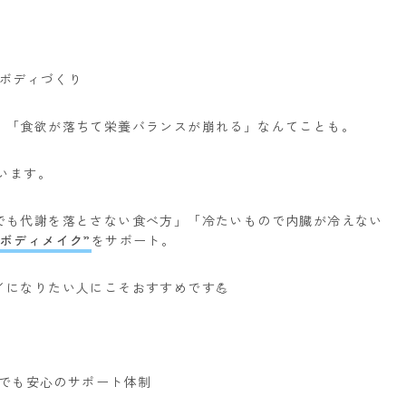
のボディづくり
」「食欲が落ちて栄養バランスが崩れる」なんてことも。
います。
でも代謝を落とさない食べ方」
「冷たいもので内臓が冷えない
ボディメイク”
をサポート。
になりたい人にこそおすすめです💪
んでも安心のサポート体制