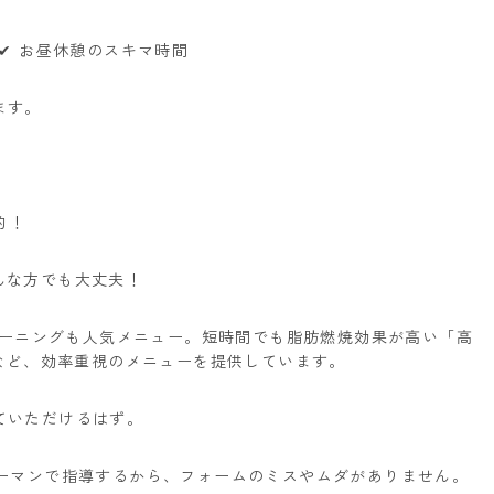
✔ お昼休憩のスキマ時間
ます。
的！
んな方でも大丈夫！
レーニングも人気メニュー。
短時間でも脂肪燃焼効果が高い「高
」など、効率重視のメニューを提供しています。
ていただけるはず。
ツーマンで指導するから、フォームのミスやムダがありません。