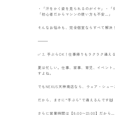
・「汗をかく姿を見られるのがイヤ」
・「
「初心者だからマシンの使い方も不安…」
そんなお悩みも、完全個室ならすべて解決
⸻
✅ 2. 手ぶらOK！仕事帰りもラクラク通え
夏は忙しい。
仕事、家事、育児、イベント
すよね。
でもNEXUS天神南店なら、ウェア・シュ
だから、まさに“手ぶら”で通えるんです🙌
さらに営業時間は【8:00〜22:00】だから…