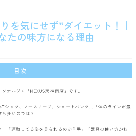
周りを気にせず”ダイエット！｜
あなたの味方になる理由
目次
ソナルジム「NEXUS天神南店」です。
️
Tシャツ、ノースリーブ、ショートパンツ…
「体のラインが気
方も多いのでは？
い」
「運動してる姿を見られるのが苦手」
「器具の使い方がわ