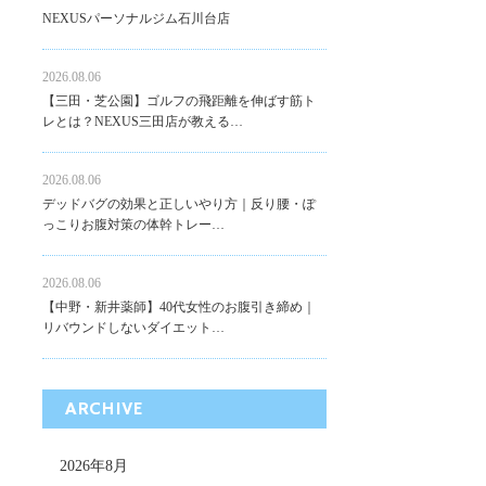
NEXUSパーソナルジム石川台店
2026.08.06
【三田・芝公園】ゴルフの飛距離を伸ばす筋ト
レとは？NEXUS三田店が教える…
2026.08.06
デッドバグの効果と正しいやり方｜反り腰・ぽ
っこりお腹対策の体幹トレー…
2026.08.06
【中野・新井薬師】40代女性のお腹引き締め｜
リバウンドしないダイエット…
ARCHIVE
2026年8月