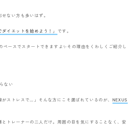
出せない方も多いはず。
でダイエットを始めよう！」
です。
分のペースでスタートできますよ✨
その理由をくわしくご紹介し
ならない
線がストレスで…」
そんな方にこそ選ばれているのが、
NEXUS
様とトレーナーの二人だけ。
周囲の目を気にすることなく、安