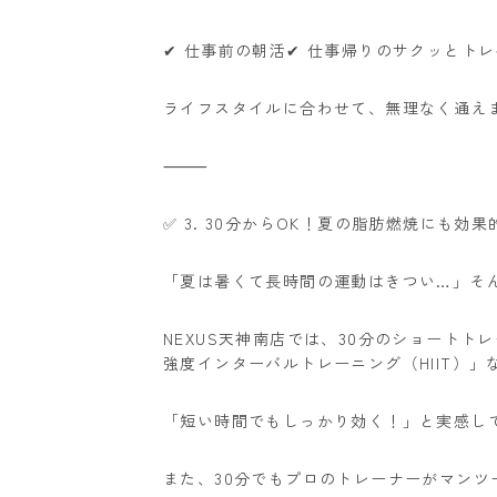
✔ 仕事前の朝活
✔ 仕事帰りのサクッとトレ
ライフスタイルに合わせて、無理なく通え
⸻
✅ 3. 30分からOK！夏の脂肪燃焼にも効果
「夏は暑くて長時間の運動はきつい…」
そ
NEXUS天神南店では、30分のショートト
強度インターバルトレーニング（HIIT）
「短い時間でもしっかり効く！」と実感し
また、30分でもプロのトレーナーがマン