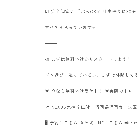
☑ 完全個室
☑ 手ぶらOK
☑ 仕事帰りに30
すべてそろっています✨
⸻
📣 まずは無料体験からスタートしよう！
ジム選びに迷っている方、まずは体験して
🌟 今なら無料体験受付中！ 🌟
実際のトレ
📍 NEXUS天神南
住所：福岡県福岡市中央区渡辺
🖥️ 予約はこちら
📱公式LINEはこちら
📲In