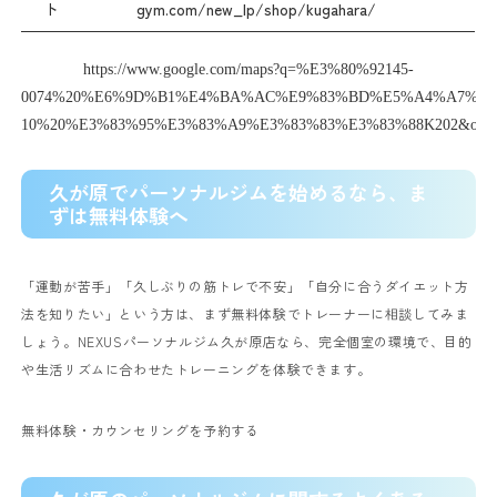
ト
gym.com/new_lp/shop/kugahara/
https://www.google.com/maps?q=%E3%80%92145-
0074%20%E6%9D%B1%E4%BA%AC%E9%83%BD%E5%A4%A7%E7
10%20%E3%83%95%E3%83%A9%E3%83%83%E3%83%88K202&outpu
久が原でパーソナルジムを始めるなら、ま
ずは無料体験へ
「運動が苦手」「久しぶりの筋トレで不安」「自分に合うダイエット方
法を知りたい」という方は、まず無料体験でトレーナーに相談してみま
しょう。NEXUSパーソナルジム久が原店なら、完全個室の環境で、目的
や生活リズムに合わせたトレーニングを体験できます。
無料体験・カウンセリングを予約する