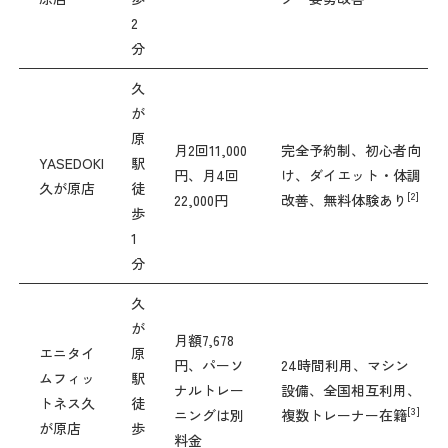
2
分
久
が
原
月2回11,000
完全予約制、初心者向
YASEDOKI
駅
円、月4回
け、ダイエット・体調
久が原店
徒
[2]
22,000円
改善、無料体験あり
歩
1
分
久
が
月額7,678
エニタイ
原
円、パーソ
24時間利用、マシン
ムフィッ
駅
ナルトレー
設備、全国相互利用、
トネス久
徒
[3]
ニングは別
複数トレーナー在籍
が原店
歩
料金