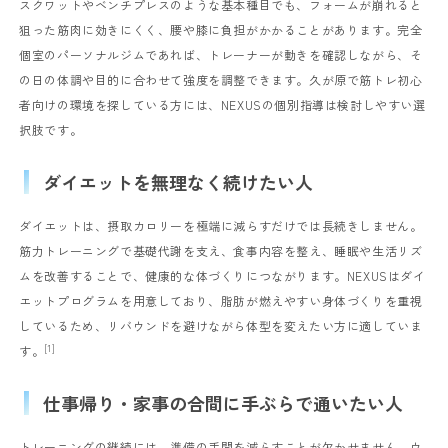
スクワットやベンチプレスのような基本種目でも、フォームが崩れると
狙った筋肉に効きにくく、腰や膝に負担がかかることがあります。完全
個室のパーソナルジムであれば、トレーナーが動きを確認しながら、そ
の日の体調や目的に合わせて強度を調整できます。久が原で筋トレ初心
者向けの環境を探している方には、NEXUSの個別指導は検討しやすい選
択肢です。
ダイエットを無理なく続けたい人
ダイエットは、摂取カロリーを極端に減らすだけでは長続きしません。
筋力トレーニングで基礎代謝を支え、食事内容を整え、睡眠や生活リズ
ムを改善することで、健康的な体づくりにつながります。NEXUSはダイ
エットプログラムを用意しており、脂肪が燃えやすい身体づくりを重視
しているため、リバウンドを避けながら体型を変えたい方に適していま
[1]
す。
仕事帰り・家事の合間に手ぶらで通いたい人
トレーニングの継続には、準備の手間を減らすことが欠かせません。ウ