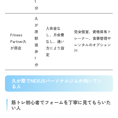
1
分
久
が
入会金な
原
完全個室、資格保有ト
Fitness
し、月会費
駅
レーナー、食事管理や
Partner久
なし、通い
徒
レンタルのオプション
が原店
方により設
[4]
歩
定
1
分
久が原でNEXUSパーソナルジムが向いてい
る人
筋トレ初心者でフォームを丁寧に見てもらいた
い人