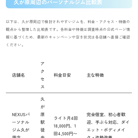
久が原周辺のパーソナルジム比較表
以下は、久が原周辺で検討されやすいジムを、料金・アクセス・特徴の
観点から整理した比較表です。各料金や特徴は調査時点の公式ページ情
報に基づくため、最新のキャンペーンや空き状況は各店舗へ直接ご確認
ください。
ア
ク
店舗名
料金目安
主な特徴
セ
ス
久
が
NEXUSパ
原
完全個室、初心者歓
ライト月4回
ーソナル
駅
迎、手ぶら対応、ダイ
18,000円、1
ジム久が
徒
エット・ボディメイ
回4,500円〜
原店
歩
ク・姿勢改善