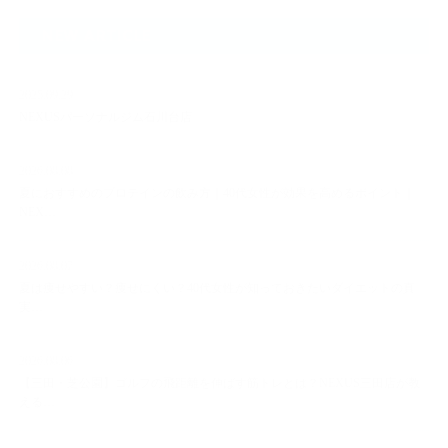
NEW ARTICLE
2025.09.29
NEXUSパーソナルジム石川台店
2026.08.08
夏におすすめのプロテインの飲み方｜40代女性が効果を高めるポイント｜
NEX…
2026.08.07
夏は痩せやすい？痩せにくい？40代女性が知っておきたいダイエットの真
実…
2026.08.06
【三田・芝公園】ゴルフの飛距離を伸ばす筋トレとは？NEXUS三田店が教
える…