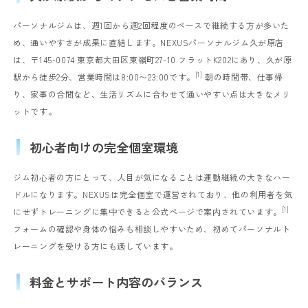
パーソナルジムは、週1回から週2回程度のペースで継続する方が多いた
め、通いやすさが成果に直結します。NEXUSパーソナルジム久が原店
は、〒145-0074 東京都大田区東嶺町27-10 フラットK202にあり、久が原
[1]
駅から徒歩2分、営業時間は8:00〜23:00です。
朝の時間帯、仕事帰
り、家事の合間など、生活リズムに合わせて通いやすい点は大きなメリ
ットです。
初心者向けの完全個室環境
ジム初心者の方にとって、人目が気になることは運動継続の大きなハー
ドルになります。NEXUSは完全個室で運営されており、他の利用者を気
[1]
にせずトレーニングに集中できると公式ページで案内されています。
フォームの確認や身体の悩みも相談しやすいため、初めてパーソナルト
レーニングを受ける方にも適しています。
料金とサポート内容のバランス