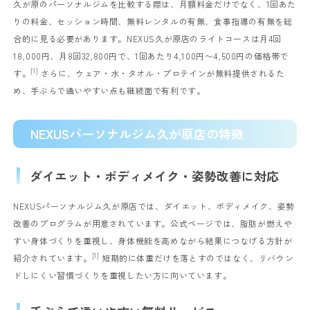
久が原のパーソナルジムを比較する際は、月額料金だけでなく、1回あた
りの料金、セッション時間、無料レンタルの有無、食事指導の有無を総
合的に見る必要があります。NEXUS久が原店のライトコースは月4回
18,000円、月8回32,800円で、1回あたり4,100円〜4,500円の価格帯で
[1]
す。
さらに、ウェア・水・タオル・プロテインが無料提供されるた
め、手ぶらで通いやすい点も継続面で有利です。
NEXUSパーソナルジム久が原店の特徴
ダイエット・ボディメイク・姿勢改善に対応
NEXUSパーソナルジム久が原店では、ダイエット、ボディメイク、姿勢
改善のプログラムが用意されています。公式ページでは、脂肪が燃えや
すい身体づくりを重視し、身体機能を高めながら結果につなげる方針が
[1]
紹介されています。
短期的に体重だけを落とすのではなく、リバウン
ドしにくい習慣づくりを重視したい方に向いています。