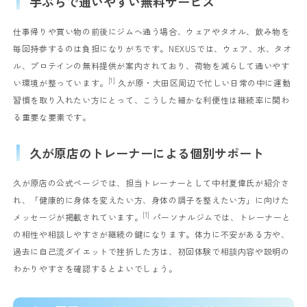
手ぶらで通いやすい無料サービス
仕事帰りや買い物の前後にジムへ通う場合、ウェアやタオル、飲み物を
毎回持参するのは負担になりがちです。NEXUSでは、ウェア、水、タオ
ル、プロテインの無料提供が案内されており、荷物を減らして通いやす
[1]
い環境が整っています。
久が原・大田区周辺で忙しい日常の中に運動
習慣を取り入れたい方にとって、こうした細かな利便性は継続率に関わ
る重要な要素です。
久が原店のトレーナーによる個別サポート
久が原店の公式ページでは、担当トレーナーとして中村夏偉氏が紹介さ
れ、「健康的に身体を変えたい方、身体の調子を整えたい方」に向けた
[1]
メッセージが掲載されています。
パーソナルジムでは、トレーナーと
の相性や相談しやすさが継続の鍵になります。体力に不安がある方や、
過去に自己流ダイエットで挫折した方は、初回体験で相談内容や説明の
わかりやすさを確認するとよいでしょう。