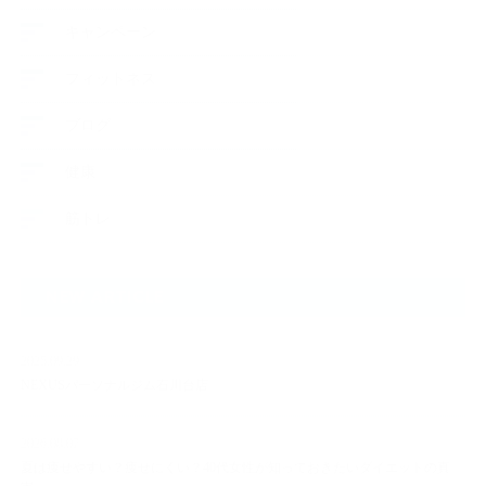
キャンペーン
フィットネス
ブログ
健康
筋トレ
NEW ARTICLE
2025.09.29
NEXUSパーソナルジム石川台店
2026.08.07
夏は痩せやすい？痩せにくい？40代女性が知っておきたいダイエットの真