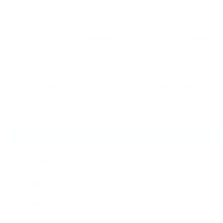
実…
2026.08.06
【三田・芝公園】ゴルフの飛距離を伸ばす筋トレとは？NEXUS三田店が教
える…
2026.08.06
デッドバグの効果と正しいやり方｜反り腰・ぽっこりお腹対策の体幹トレ
ー…
ARCHIVE
2026年8月
2026年7月
2026年6月