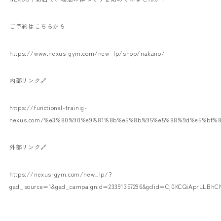
ご予約はこちらから
https://www.nexus-gym.com/new_lp/shop/nakano/
内部リンク🔗
https://functional-trainig-
nexus.com/%e3%80%90%e9%81%8b%e5%8b%95%e5%88%9d%e5%bf%
外部リンク🔗
https://nexus-gym.com/new_lp/?
gad_source=1&gad_campaignid=23391357296&gclid=Cj0KCQiAprLLBh