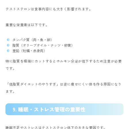
テストステロンは食事内容にも大きく影響されます。
重要な栄養素は以下です。
タンパク質（肉・魚・卵）
脂質（オリーブオイル・ナッツ・卵黄）
亜鉛（牡蠣・赤身肉）
特に脂質を極端にカットするとホルモン分泌が低下するため注意が必要
です。
「低脂質ダイエットのやりすぎ」は逆に痩せにくい体を作る原因になり
ます。
9. 睡眠・ストレス管理の重要性
睡眠不足やストレスはテストステロン低下の大きな要因です。