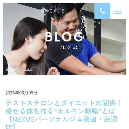
BLOG
ブログ
ホーム
ブログ
2026年06月08日
テストステロンとダイエットの関係｜
痩せる体を作る“ホルモン戦略”とは
【NEXUSパーソナルジム蒲田・蓮沼
店】