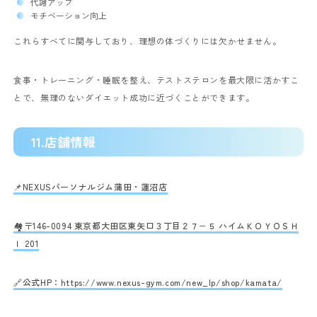
代謝アップ
モチベーション向上
これらすべてに関与しており、理想の体づくりには欠かせません。
食事・トレーニング・睡眠を整え、テストステロンを最大限に活かすこ
とで、無理のないダイエット成功に近づくことができます。
11.店舗情報
📌NEXUSパーソナルジム蒲田・蓮沼店
🏘〒146-0094 東京都大田区東矢口３丁目２７−５ ハイムＫＯＹＯＳＨ
Ｉ 201
🔗公式HP：
https://www.nexus-gym.com/new_lp/shop/kamata/