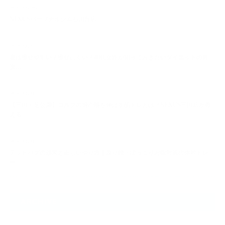
2025.09.29
NEXUSパーソナルジム石川台店
2026.08.07
夏は痩せやすい？痩せにくい？40代女性が知っておきたいダイエットの真
実…
2026.08.06
【三田・芝公園】ゴルフの飛距離を伸ばす筋トレとは？NEXUS三田店が教
える…
2026.08.06
デッドバグの効果と正しいやり方｜反り腰・ぽっこりお腹対策の体幹トレ
ー…
ARCHIVE