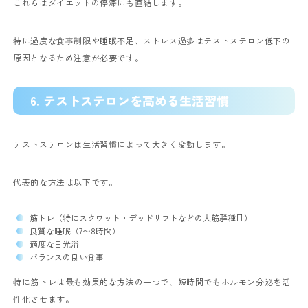
これらはダイエットの停滞にも直結します。
特に過度な食事制限や睡眠不足、ストレス過多はテストステロン低下の
原因となるため注意が必要です。
6. テストステロンを高める生活習慣
テストステロンは生活習慣によって大きく変動します。
代表的な方法は以下です。
筋トレ（特にスクワット・デッドリフトなどの大筋群種目）
良質な睡眠（7〜8時間）
適度な日光浴
バランスの良い食事
特に筋トレは最も効果的な方法の一つで、短時間でもホルモン分泌を活
性化させます。