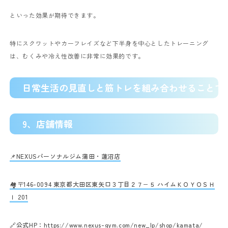
といった効果が期待できます。
特にスクワットやカーフレイズなど下半身を中心としたトレーニング
は、むくみや冷え性改善に非常に効果的です。
日常生活の見直しと筋トレを組み合わせることで
9、店舗情報
📌NEXUSパーソナルジム蒲田・蓮沼店
🏘〒146-0094 東京都大田区東矢口３丁目２７−５ ハイムＫＯＹＯＳＨ
Ｉ 201
🔗公式HP：
https://www.nexus-gym.com/new_lp/shop/kamata/