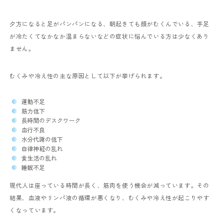
夕方になると足がパンパンになる、朝起きても顔がむくんでいる、手足
が冷たくてなかなか温まらないなどの症状に悩んでいる方は少なくあり
ません。
むくみや冷え性の主な原因として以下が挙げられます。
運動不足
筋力低下
長時間のデスクワーク
血行不良
水分代謝の低下
自律神経の乱れ
食生活の乱れ
睡眠不足
現代人は座っている時間が長く、筋肉を使う機会が減っています。その
結果、血液やリンパ液の循環が悪くなり、むくみや冷え性が起こりやす
くなっています。