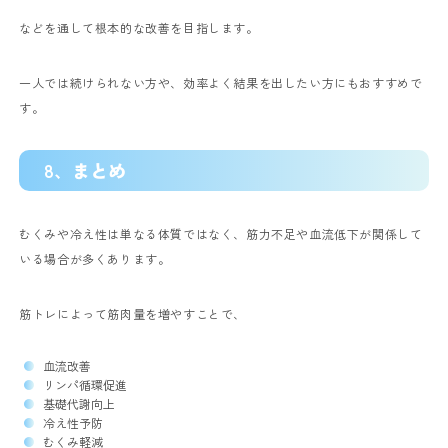
などを通して根本的な改善を目指します。
一人では続けられない方や、効率よく結果を出したい方にもおすすめで
す。
8、
まとめ
むくみや冷え性は単なる体質ではなく、筋力不足や血流低下が関係して
いる場合が多くあります。
筋トレによって筋肉量を増やすことで、
血流改善
リンパ循環促進
基礎代謝向上
冷え性予防
むくみ軽減