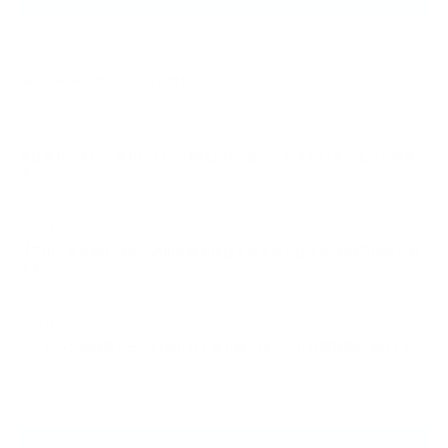
NEW ARTICLE
2025.09.29
NEXUSパーソナルジム石川台店
2026.08.07
夏は痩せやすい？痩せにくい？40代女性が知っておきたいダイエットの真
実…
2026.08.06
【三田・芝公園】ゴルフの飛距離を伸ばす筋トレとは？NEXUS三田店が教
える…
2026.08.06
デッドバグの効果と正しいやり方｜反り腰・ぽっこりお腹対策の体幹トレ
ー…
ARCHIVE