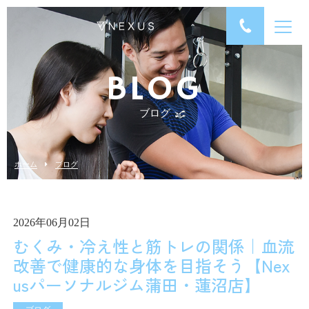
BLOG
ブログ
ホーム
ブログ
2026年06月02日
むくみ・冷え性と筋トレの関係｜血流
改善で健康的な身体を目指そう【Nex
usパーソナルジム蒲田・蓮沼店】