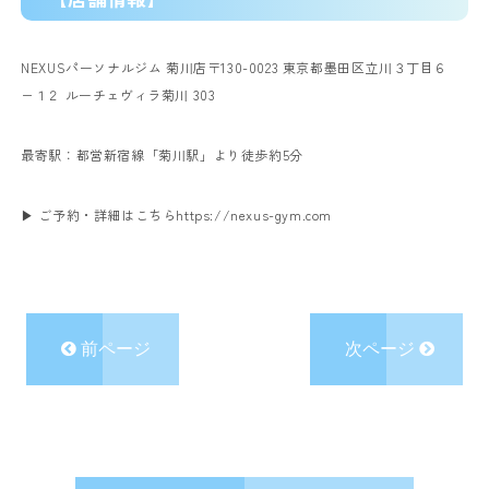
NEXUSパーソナルジム 菊川店
〒130-0023 東京都墨田区立川３丁目６
−１２ ルーチェヴィラ菊川 303
最寄駅：都営新宿線「菊川駅」より徒歩約5分
▶ ご予約・詳細はこちら
https://nexus-gym.com
前ページ
次ページ