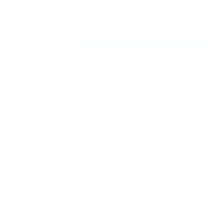
筋トレ
NEW ARTICLE
2025.09.29
NEXUSパーソナルジム石川台店
2026.08.08
夏におすすめのプロテインの飲み方｜40代女性が効果を高めるポイント｜
NEX…
2026.08.07
夏は痩せやすい？痩せにくい？40代女性が知っておきたいダイエットの真
実…
2026.08.06
【三田・芝公園】ゴルフの飛距離を伸ばす筋トレとは？NEXUS三田店が教