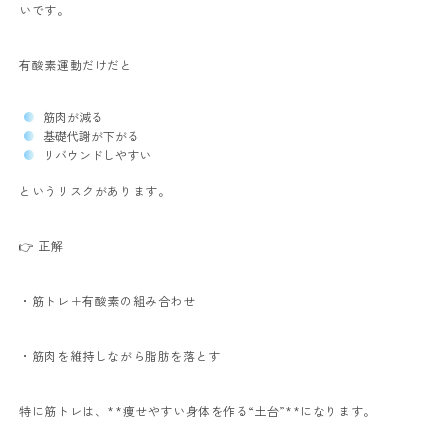
いです。
有酸素運動だけだと
筋肉が減る
基礎代謝が下がる
リバウンドしやすい
というリスクがあります。
👉 正解
・筋トレ＋有酸素の組み合わせ
・筋肉を維持しながら脂肪を落とす
特に筋トレは、**痩せやすい身体を作る“土台”**になります。