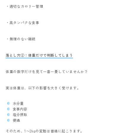
・適切なカロリー管理
・高タンパクな食事
・無理のない継続
落とし穴②：体重だけで判断してしまう
体重の数字だけを見て一喜一憂していませんか？
実は体重は、以下の影響を大きく受けます。
水分量
食事内容
塩分摂取
便通
そのため、1〜2kgの変動は普通に起こります。