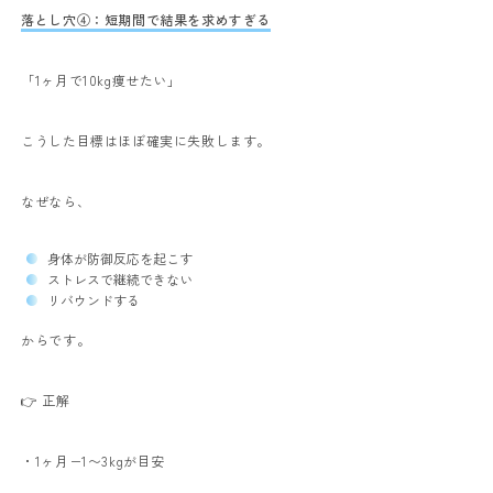
落とし穴④：短期間で結果を求めすぎる
「1ヶ月で10kg痩せたい」
こうした目標はほぼ確実に失敗します。
なぜなら、
身体が防御反応を起こす
ストレスで継続できない
リバウンドする
からです。
👉 正解
・1ヶ月−1〜3kgが目安