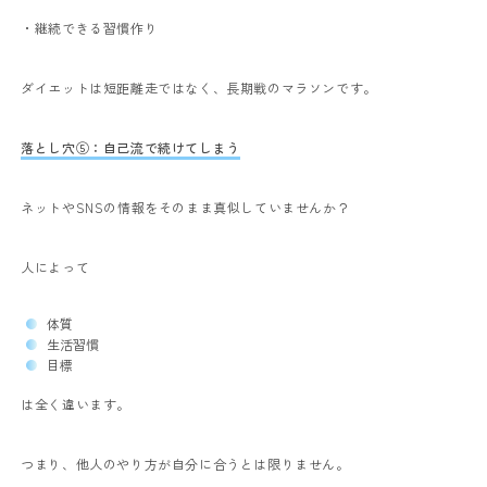
・継続できる習慣作り
ダイエットは短距離走ではなく、長期戦のマラソンです。
落とし穴⑤：自己流で続けてしまう
ネットやSNSの情報をそのまま真似していませんか？
人によって
体質
生活習慣
目標
は全く違います。
つまり、他人のやり方が自分に合うとは限りません。