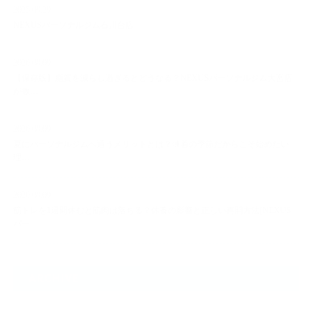
2025.09.29
NEXUSパーソナルジム石川台店
2026.08.09
【保存版】脂質を減らし過ぎるとどうなる？NEXUSパーソナルジム大宮店
が教…
2026.08.09
夏にパーソナルジムへ通うメリットとは？薄着の季節だからこそ始めたい
理…
2026.08.09
筋トレを1週間休むと筋肉は落ちる？休養の影響と正しい再開方法[NEXUS
パー…
ARCHIVE