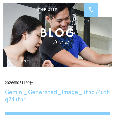
BLOG
ブログ
ホーム
ブログ
2026年05月30日
Gemini_Generated_Image_uthq74uth
q74uthq