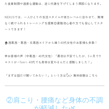
た食事制限や過度な運動は、逆に代謝を下げてしまう原因になります。
NEXUSでは、一人ひとりの生活スタイルや体力レベルに合わせて、無理
なく続けられるトレーニングを提案😊
運動初心者の方でも安心してスタ
ートできます！
🏠西葛西・葛西・北葛西エリアから通う40代女性のお客様も多数！
💬お客様の声（中葛西・40代女性）
「最初は不安でしたが、3ヶ月でウ
エストが−7cm✨ 40代でも身体は変わるんだと感動しました！」
「まずは話だけ聞いてみたい！」という方は👇
👉
無料体験はこちら
②肩こり・腰痛など身体の不調
が軽減した🌿