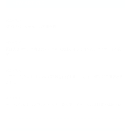
NEW ARTICLE
2025.09.29
NEXUSパーソナルジム石川台店
2026.08.07
夏は痩せやすい？痩せにくい？40代女性が知っておきたいダイエットの真
実…
2026.08.06
【三田・芝公園】ゴルフの飛距離を伸ばす筋トレとは？NEXUS三田店が教
える…
2026.08.06
デッドバグの効果と正しいやり方｜反り腰・ぽっこりお腹対策の体幹トレ
ー…