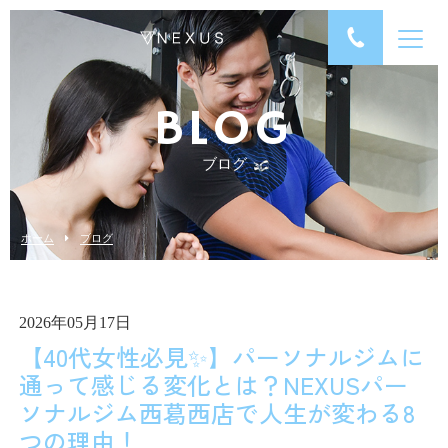
BLOG
ブログ
ホーム
ブログ
2026年05月17日
【40代女性必見✨】パーソナルジムに
通って感じる変化とは？NEXUSパー
ソナルジム西葛西店で人生が変わる8
つの理由！