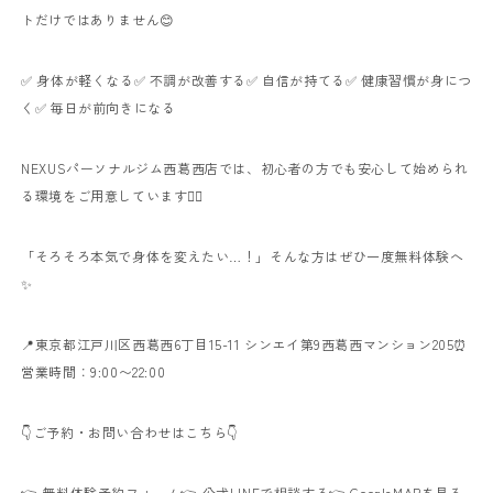
トだけではありません😊
✅ 身体が軽くなる
✅ 不調が改善する
✅ 自信が持てる
✅ 健康習慣が身につ
く
✅ 毎日が前向きになる
NEXUSパーソナルジム西葛西店では、初心者の方でも安心して始められ
る環境をご用意しています🏋️‍♀️
「そろそろ本気で身体を変えたい…！」
そんな方はぜひ一度無料体験へ
✨
📍東京都江戸川区西葛西6丁目15-11 シンエイ第9西葛西マンション205
⏰
営業時間：9:00〜22:00
👇ご予約・お問い合わせはこちら👇
👉
無料体験予約フォーム
👉
公式LINEで相談する
👉
GoogleMAPを見る