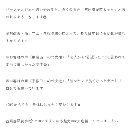
パーソナルジムへ通い始めると、多くの方が「雰囲気が変わった」と言
われるようになります😊
姿勢改善・筋力向上・体脂肪減少によって、見た目年齢にも変化が現れ
るからです✨
💬お客様の声（東葛西・40代女性）
「友人から“若返った？”と言われて
本当に嬉しかったです😭」
💬お客様の声（宇喜田・40代女性）
「肌ツヤまで良くなった気がして、
自分でも驚いています！」
40代からでも、身体はしっかり変わります🔥
西葛西駅徒歩2分で通いやすいのも魅力🚶‍♀️
👉
店舗アクセスはこちら