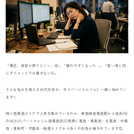
「最近、体型が戻りにくい…😢」
「疲れやすくなった…」
「若い頃と同
じダイエットでは痩せない💦」
そんな悩みを抱える40代女性が、今《パーソナルジム》へ通い始めてい
ます✨
特に西葛西エリアで人気を集めているのが、東西線西葛西駅から徒歩2分
のNEXUSパーソナルジム西葛西店🏋️‍♀️
実際に葛西・東葛西・北葛西・中葛
西・清新町・宇喜田・船堀エリアから多くの女性が通われています😊