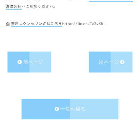
澄白河店
へご相談ください。
📩
無料カウンセリングはこちら
https://lin.ee/7zGvKhL
前ページ
次ページ
一覧へ戻る