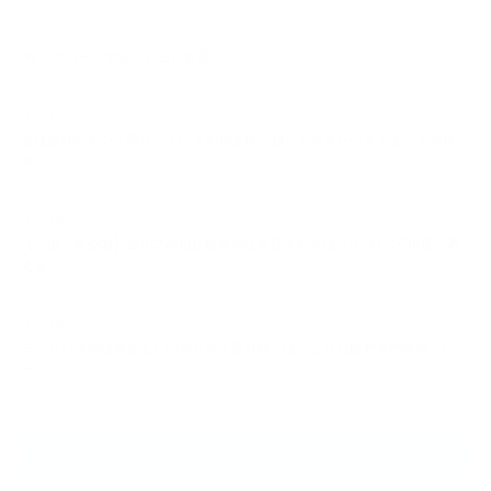
2025.09.29
NEXUSパーソナルジム石川台店
2026.08.07
夏は痩せやすい？痩せにくい？40代女性が知っておきたいダイエットの真
実…
2026.08.06
【三田・芝公園】ゴルフの飛距離を伸ばす筋トレとは？NEXUS三田店が教
える…
2026.08.06
デッドバグの効果と正しいやり方｜反り腰・ぽっこりお腹対策の体幹トレ
ー…
ARCHIVE