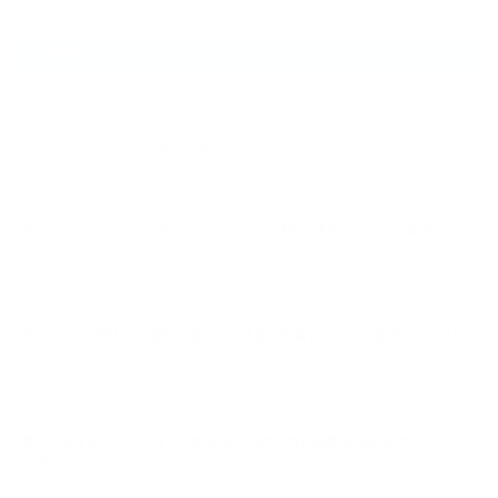
NEW ARTICLE
2025.09.29
NEXUSパーソナルジム石川台店
2026.08.09
夏にパーソナルジムへ通うメリットとは？薄着の季節だからこそ始めたい
理…
2026.08.09
筋トレを1週間休むと筋肉は落ちる？休養の影響と正しい再開方法[NEXUS
パー…
2026.08.08
夏におすすめのプロテインの飲み方｜40代女性が効果を高めるポイント｜
NEX…