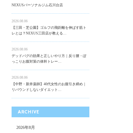
NEXUSパーソナルジム石川台店
2026.08.06
【三田・芝公園】ゴルフの飛距離を伸ばす筋ト
レとは？NEXUS三田店が教える…
2026.08.06
デッドバグの効果と正しいやり方｜反り腰・ぽ
っこりお腹対策の体幹トレー…
2026.08.06
【中野・新井薬師】40代女性のお腹引き締め｜
リバウンドしないダイエット…
ARCHIVE
2026年8月