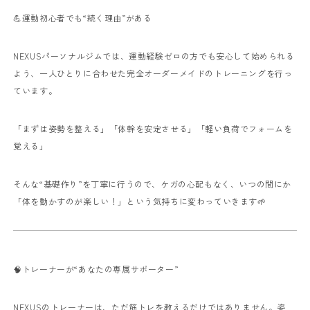
💪運動初心者でも“続く理由”がある
NEXUSパーソナルジムでは、運動経験ゼロの方でも安心して始められる
よう、一人ひとりに合わせた完全オーダーメイドのトレーニングを行っ
ています。
「まずは姿勢を整える」「体幹を安定させる」「軽い負荷でフォームを
覚える」
そんな“基礎作り”を丁寧に行うので、ケガの心配もなく、いつの間にか
「体を動かすのが楽しい！」という気持ちに変わっていきます🌱
🧠トレーナーが“あなたの専属サポーター”
NEXUSのトレーナーは、ただ筋トレを教えるだけではありません。姿