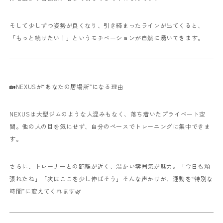
そして少しずつ姿勢が良くなり、引き締まったラインが出てくると、
「もっと続けたい！」というモチベーションが自然に湧いてきます。
🏡NEXUSが“あなたの居場所”になる理由
NEXUSは大型ジムのような人混みもなく、落ち着いたプライベート空
間。他の人の目を気にせず、自分のペースでトレーニングに集中できま
す。
さらに、トレーナーとの距離が近く、温かい雰囲気が魅力。「今日も頑
張れたね」「次はここを少し伸ばそう」そんな声かけが、運動を“特別な
時間”に変えてくれます🌿