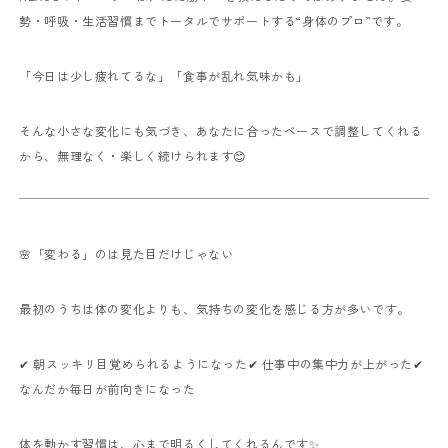
勢・呼吸・生活習慣までトータルでサポートする“身体のプロ”です。
「今日は少し疲れてるな」「食事が乱れ気味かも」
そんな小さな変化にも気づき、あなたに合ったペースで調整してくれる
から、無理なく・楽しく続けられます😊
🌸「変わる」のは見た目だけじゃない
最初のうちは体の変化よりも、気持ちの変化を感じる方が多いです。
✔ 朝スッキリ目覚められるようになった✔ 仕事中の集中力が上がった✔
なんだか毎日が前向きになった
体を動かす習慣は、心まで明るくしてくれるんです✨