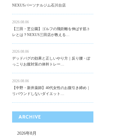
NEXUSパーソナルジム石川台店
2026.08.06
【三田・芝公園】ゴルフの飛距離を伸ばす筋ト
レとは？NEXUS三田店が教える…
2026.08.06
デッドバグの効果と正しいやり方｜反り腰・ぽ
っこりお腹対策の体幹トレー…
2026.08.06
【中野・新井薬師】40代女性のお腹引き締め｜
リバウンドしないダイエット…
ARCHIVE
2026年8月