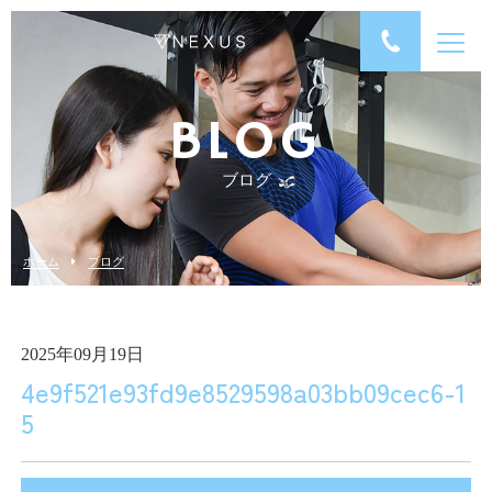
BLOG
ブログ
ホーム
ブログ
2025年09月19日
4e9f521e93fd9e8529598a03bb09cec6-1
5