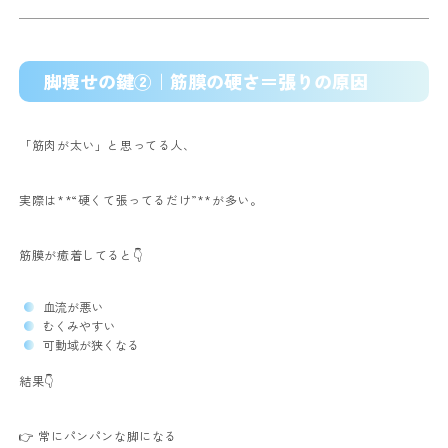
脚痩せの鍵②｜筋膜の硬さ＝張りの原因
「筋肉が太い」と思ってる人、
実際は**“硬くて張ってるだけ”**が多い。
筋膜が癒着してると👇
血流が悪い
むくみやすい
可動域が狭くなる
結果👇
👉 常にパンパンな脚になる