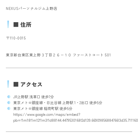
NEXUSパーソナルジム上野店
■ 住所
〒110-0015
東京都台東区東上野３丁目２６−１０ ファーストコート 501
■ アクセス
JR上野駅 浅草口 徒歩7分
東京メトロ銀座線・日比谷線 上野駅 1・2出口 徒歩5分
東京メトロ銀座線 稲荷町駅 徒歩5分
https://www.google.com/maps/embed?
pb=!1m18!1m12!1m3!1d88144.4479530168!2d139.66909856884766!3d35.71116018