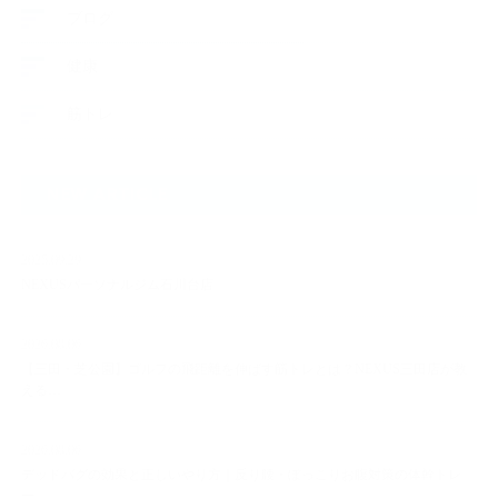
ブログ
健康
筋トレ
NEW ARTICLE
2025.09.29
NEXUSパーソナルジム石川台店
2026.08.06
【三田・芝公園】ゴルフの飛距離を伸ばす筋トレとは？NEXUS三田店が教
える…
2026.08.06
デッドバグの効果と正しいやり方｜反り腰・ぽっこりお腹対策の体幹トレ
ー…