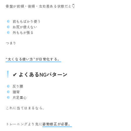
骨盤が前傾・後傾・左右差ある状態だと👇
前ももばかり使う
お尻が使えない
外ももが張る
つまり
“太くなる使い方”が日常化する。
✔ よくあるNGパターン
反り腰
猫背
片足重心
これに当てはまるなら、
トレーニングより先に
姿勢修正が必要。