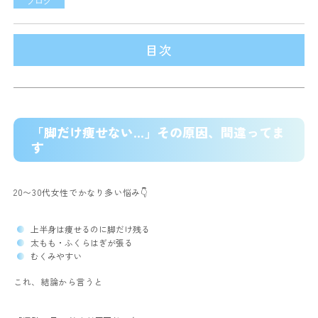
ブログ
目次
「脚だけ痩せない…」その原因、間違ってま
す
20〜30代女性でかなり多い悩み👇
上半身は痩せるのに脚だけ残る
太もも・ふくらはぎが張る
むくみやすい
これ、結論から言うと