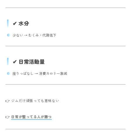
✔ 水分
少ない → むくみ・代謝低下
✔ 日常活動量
座りっぱなし → 消費カロリー激減
👉 ジムだけ頑張っても意味ない
👉
日常が整ってる人が勝つ