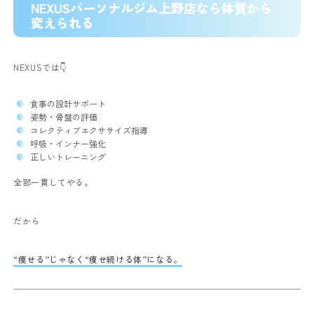
NEXUSパーソナルジム上野店なら体質から
変えられる
NEXUSでは👇
食事の設計サポート
姿勢・骨盤の評価
コレクティブエクササイズ指導
呼吸・インナー強化
正しいトレーニング
全部一貫してやる。
だから
“痩せる”じゃなく“痩せ続ける体”になる。