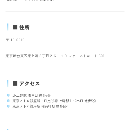
■ 住所
〒110-0015
東京都台東区東上野３丁目２６−１０ ファーストコート 501
■ アクセス
JR上野駅 浅草口 徒歩7分
東京メトロ銀座線・日比谷線 上野駅 1・2出口 徒歩5分
東京メトロ銀座線 稲荷町駅 徒歩5分