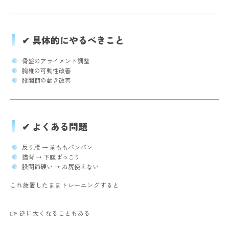
✔ 具体的にやるべきこと
骨盤のアライメント調整
胸椎の可動性改善
股関節の動き改善
✔ よくある問題
反り腰 → 前ももパンパン
猫背 → 下腹ぽっこり
股関節硬い → お尻使えない
これ放置したままトレーニングすると
👉 逆に太くなることもある