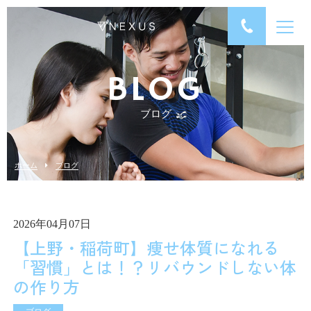
BLOG
ブログ
ホーム
ブログ
2026年04月07日
【上野・稲荷町】痩せ体質になれる
「習慣」とは！？リバウンドしない体
の作り方