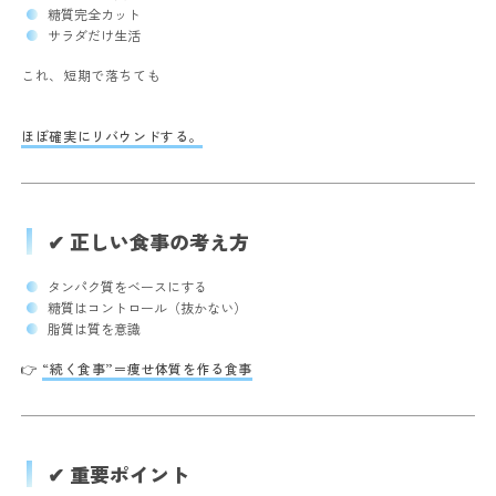
糖質完全カット
サラダだけ生活
これ、短期で落ちても
ほぼ確実にリバウンドする。
✔ 正しい食事の考え方
タンパク質をベースにする
糖質はコントロール（抜かない）
脂質は質を意識
👉
“続く食事”＝痩せ体質を作る食事
✔ 重要ポイント