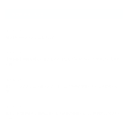
NEW ARTICLE
2025.09.29
NEXUSパーソナルジム石川台店
2026.08.09
【保存版】脂質を減らし過ぎるとどうなる？NEXUSパーソナルジム大宮店
が教…
2026.08.09
夏にパーソナルジムへ通うメリットとは？薄着の季節だからこそ始めたい
理…
2026.08.09
筋トレを1週間休むと筋肉は落ちる？休養の影響と正しい再開方法[NEXUS
パー…