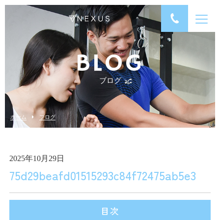
BLOG
ブログ
ホーム
ブログ
2025年10月29日
75d29beafd01515293c84f72475ab5e3
目次