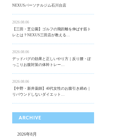
NEXUSパーソナルジム石川台店
2026.08.06
【三田・芝公園】ゴルフの飛距離を伸ばす筋ト
レとは？NEXUS三田店が教える…
2026.08.06
デッドバグの効果と正しいやり方｜反り腰・ぽ
っこりお腹対策の体幹トレー…
2026.08.06
【中野・新井薬師】40代女性のお腹引き締め｜
リバウンドしないダイエット…
ARCHIVE
2026年8月