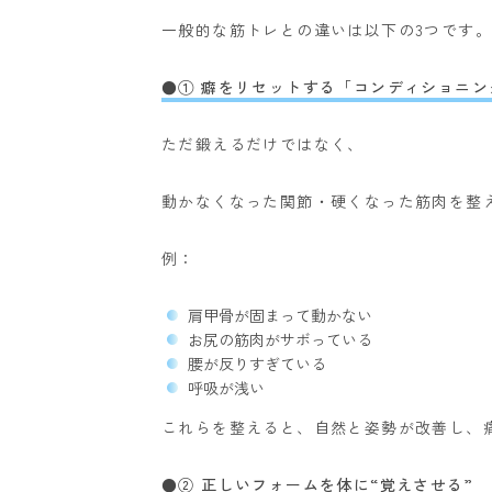
一般的な筋トレとの違いは以下の3つです。
●① 癖をリセットする「コンディショニン
ただ鍛えるだけではなく、
動かなくなった関節・硬くなった筋肉を整
例：
肩甲骨が固まって動かない
お尻の筋肉がサボっている
腰が反りすぎている
呼吸が浅い
これらを整えると、自然と姿勢が改善し、
●② 正しいフォームを体に“覚えさせる”