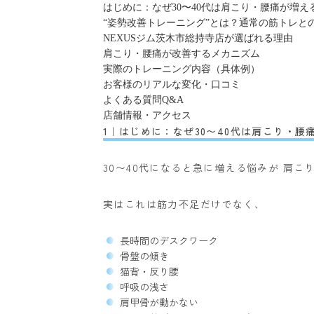
はじめに：なぜ30〜40代は肩こり・腰痛が増え
“姿勢改善トレーニング”とは？通常の筋トレと
NEXUSジム茨木市総持寺店が選ばれる理由
肩こり・腰痛が改善するメカニズム
実際のトレーニング内容（具体例）
お客様のリアルな変化・口コミ
よくある質問Q&A
店舗情報・アクセス
1｜はじめに：なぜ30〜40代は肩こり・腰
30〜40代になると急に増える悩みが 肩
実はこれは筋力不足だけでなく、
長時間のデスクワーク
骨盤の傾き
猫背・反り腰
呼吸の浅さ
肩甲骨が動かない