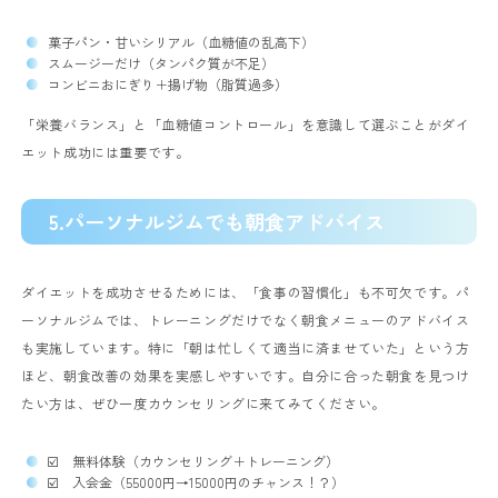
菓子パン・甘いシリアル（血糖値の乱高下）
スムージーだけ（タンパク質が不足）
コンビニおにぎり＋揚げ物（脂質過多）
「栄養バランス」と「血糖値コントロール」を意識して選ぶことがダイ
エット成功には重要です。
5.パーソナルジムでも朝食アドバイス
ダイエットを成功させるためには、「食事の習慣化」も不可欠です。パ
ーソナルジムでは、トレーニングだけでなく朝食メニューのアドバイス
も実施しています。特に「朝は忙しくて適当に済ませていた」という方
ほど、朝食改善の効果を実感しやすいです。自分に合った朝食を見つけ
たい方は、ぜひ一度カウンセリングに来てみてください。
☑️ 無料体験（カウンセリング＋トレーニング）
☑️ 入会金（55000円→15000円のチャンス！？）