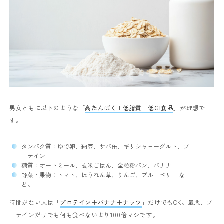
男女ともに以下のような「
高たんぱく＋低脂質＋低GI食品
」が理想で
す。
タンパク質：ゆで卵、納豆、サバ缶、ギリシャヨーグルト、プ
ロテイン
糖質：オートミール、玄米ごはん、全粒粉パン、バナナ
野菜・果物：トマト、ほうれん草、りんご、ブルーベリー な
ど。
時間がない人は「
プロテイン＋バナナ＋ナッツ
」だけでもOK。
最悪、プ
ロテインだけでも何も食べないより100倍マシです。