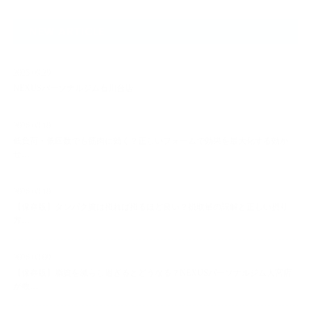
NEW ARTICLE
2025.09.29
NEXUSパーソナルジム石川台店
2026.08.10
低負荷・低回数でも筋肉に効く？正しいフォームで効果を最大化する効か
せ…
2026.08.10
【保存版】タンパク質は摂れば摂るほど良い？摂取量の誤解と正しい摂り
方…
2026.08.09
【保存版】脂質を減らし過ぎるとどうなる？NEXUSパーソナルジム大宮店
が教…