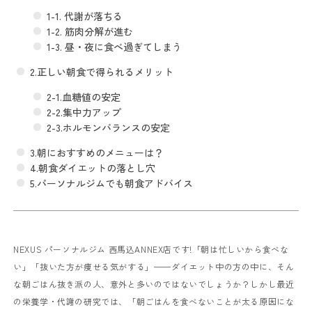
1-1. 代謝が落ちる
1-2. 筋肉分解が進む
1-3. 昼・夜に食べ過ぎてしまう
2.正しい朝食で得られるメリット
2-1.血糖値の安定
2-2.集中力アップ
2-3.ホルモンバランスの安定
3.朝におすすめのメニューは？
4.朝食ダイエットの落とし穴
5.パーソナルジムでも朝食アドバイス
NEXUS パーソナルジム 西馬込ANNEX店です!「朝は忙しいから食べな
い」「抜いた方が痩せる気がする」——ダイエット中の方の中に、そん
な朝ごはん抜き派の人、意外と多いのではないでしょうか？しかし最近
の栄養学・代謝の研究では、「朝ごはんを食べないことが太る原因にな