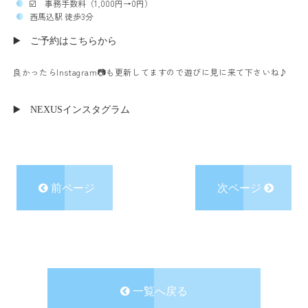
☑️ 事務手数料（1,000円→0円）
西馬込駅 徒歩3分
▶️ ご予約はこちらから
良かったらInstagram📷も更新してますので遊びに見に来て下さいね♪
▶️ NEXUSインスタグラム
前ページ
次ページ
一覧へ戻る