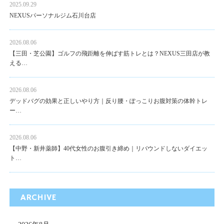
2025.09.29
NEXUSパーソナルジム石川台店
2026.08.06
【三田・芝公園】ゴルフの飛距離を伸ばす筋トレとは？NEXUS三田店が教
える…
2026.08.06
デッドバグの効果と正しいやり方｜反り腰・ぽっこりお腹対策の体幹トレ
ー…
2026.08.06
【中野・新井薬師】40代女性のお腹引き締め｜リバウンドしないダイエッ
ト…
ARCHIVE