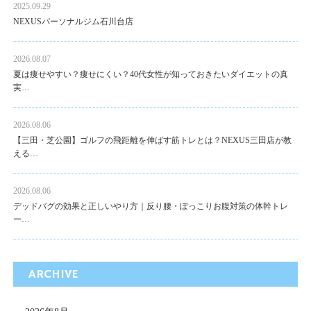
2025.09.29
NEXUSパーソナルジム石川台店
2026.08.07
夏は痩せやすい？痩せにくい？40代女性が知っておきたいダイエットの真
実…
2026.08.06
【三田・芝公園】ゴルフの飛距離を伸ばす筋トレとは？NEXUS三田店が教
える…
2026.08.06
デッドバグの効果と正しいやり方｜反り腰・ぽっこりお腹対策の体幹トレ
ー…
ARCHIVE