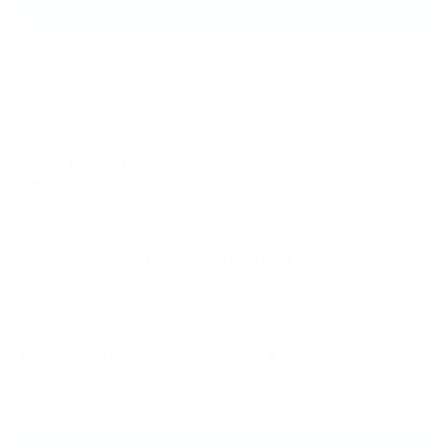
NEW ARTICLE
2025.09.29
NEXUSパーソナルジム石川台店
2026.08.09
【保存版】脂質を減らし過ぎるとどうなる？NEXUSパーソナルジム大宮店
が教…
2026.08.09
夏にパーソナルジムへ通うメリットとは？薄着の季節だからこそ始めたい
理…
2026.08.09
筋トレを1週間休むと筋肉は落ちる？休養の影響と正しい再開方法[NEXUS
パー…