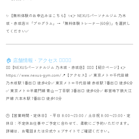
✨【無料体験のお申込みはこちら】✨
👉
NEXUSパーソナルジム 乃木
坂・赤坂店
※「プログラム」→「無料体験トレーナー(60分)」を選択し
てください✅
🏠 店舗情報・アクセス 🚶‍♀️🚶‍♂️
🏋️‍♂️【NEXUSパーソナルジム 乃木坂・赤坂店】🏋️‍♀️
🔗【紹介ページ】👉
https://www.nexus-gym.com/
📍【アクセス】
✅ 東京メトロ千代田線
乃木坂駅 1番出口 徒歩4分
✅ 東京メトロ千代田線 赤坂駅 7番出口 徒歩6分
✅ 東京メトロ半蔵門線 青山一丁目駅 3番出口 徒歩6分
✅ 都営地下鉄大江
戸線 六本木駅 7番出口 徒歩10分
🕒【営業時間・定休日】
・平日 8:00〜23:00 / 土日祝 8:00〜23:00
・定
休日：不定休
お仕事やご予定に合わせて、柔軟にご予約いただけます。
詳細は、お電話または公式ウェブサイトでご確認ください。