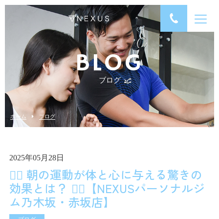
BLOG
ブログ
ホーム
ブログ
2025年05月28日
🏋️‍♂️ 朝の運動が体と心に与える驚きの
効果とは？ 🏋️‍♀️【NEXUSパーソナルジ
ム乃木坂・赤坂店】