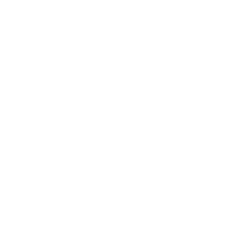
2026.08.09
夏にパーソナルジムへ通うメリットとは？薄着の季節だからこそ始めたい
理…
ARCHIVE
2026年8月
2026年7月
2026年6月
2026年5月
2026年4月
2026年3月