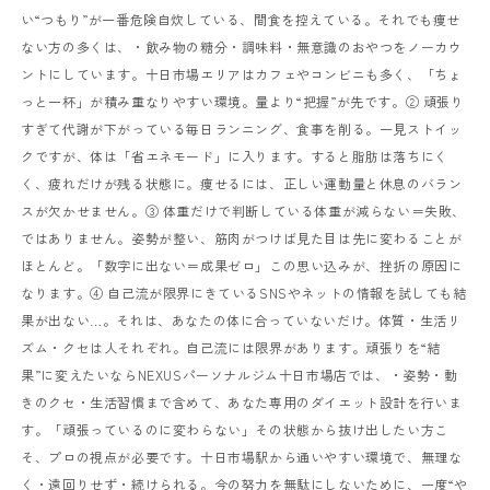
い“つもり”が一番危険
自炊している、間食を控えている。
それでも痩せ
ない方の多くは、
・飲み物の糖分
・調味料
・無意識のおやつ
をノーカウ
ントにしています。
十日市場エリアはカフェやコンビニも多く、「ちょ
っと一杯」が積み重なりやすい環境。
量より“把握”が先です。
② 頑張り
すぎて代謝が下がっている
毎日ランニング、食事を削る。
一見ストイッ
クですが、体は「省エネモード」に入ります。
すると脂肪は落ちにく
く、疲れだけが残る状態に。
痩せるには、正しい運動量と休息のバラン
スが欠かせません。
③ 体重だけで判断している
体重が減らない＝失敗、
ではありません。
姿勢が整い、筋肉がつけば見た目は先に変わることが
ほとんど。
「数字に出ない＝成果ゼロ」
この思い込みが、挫折の原因に
なります。
④ 自己流が限界にきている
SNSやネットの情報を試しても結
果が出ない…。
それは、あなたの体に合っていないだけ。
体質・生活リ
ズム・クセは人それぞれ。
自己流には限界があります。
頑張りを“結
果”に変えたいなら
NEXUSパーソナルジム十日市場店では、
・姿勢
・動
きのクセ
・生活習慣
まで含めて、あなた専用のダイエット設計を行いま
す。
「頑張っているのに変わらない」
その状態から抜け出したい方こ
そ、プロの視点が必要です。
十日市場駅から通いやすい環境で、
無理な
く・遠回りせず・続けられる。
今の努力を無駄にしないために、
一度“や