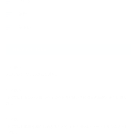
ブログ
健康
筋トレ
NEW ARTICLE
2025.09.29
NEXUSパーソナルジム石川台店
2026.08.10
【保存版】タンパク質は摂れば摂るほど良い？摂取量の誤解と正しい摂り
方…
2026.08.09
【保存版】脂質を減らし過ぎるとどうなる？NEXUSパーソナルジム大宮店
が教…