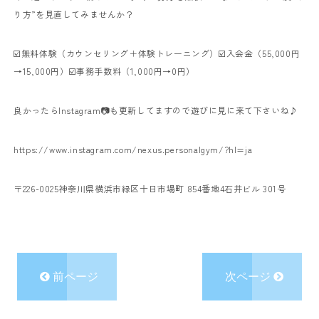
り方”を見直してみませんか？
☑️無料体験（カウンセリング＋体験トレーニング）
☑️入会金（55,000円
→15,000円）
☑️事務手数料（1,000円→0円）
良かったらInstagram📷も更新してますので
遊びに見に来て下さいね♪
https://www.instagram.com/nexus.personalgym/?hl=ja
〒226-0025
神奈川県横浜市緑区十日市場町 854番地4
石井ビル 301号
前ページ
次ページ