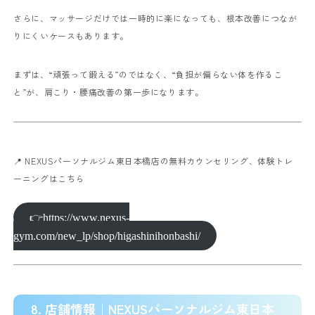
さらに、マッサージだけでは一時的に楽になっても、根本改善につなが
りにくいケースもあります。
まずは、“頑張って鍛える”のではなく、“負担が偏らない体を作るこ
と”が、肩こり・腰痛改善の第一歩になります。
📍 NEXUSパーソナルジム東日本橋店の無料カウンセリング、体験トレ
ーニングはこちら
👉https://www.nexus-
gym.com/new_lp/shop/higashinihonbashi/
8. 店舗情報｜NEXUSパーソナルジム東日本