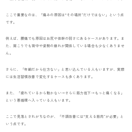
ここで重要なのは、「痛みの原因は“その場所”だけではない」という点
です。
例えば、腰痛でも原因はお尻や体幹の弱さにあるケースがあります。ま
た、肩こりでも背中や姿勢の崩れが関係している場合も少なくありませ
ん。
さらに、「年齢だから仕方ない」と思い込んでいる人もいますが、実際
には生活習慣改善で変化するケースも多くあります。
また、「疲れているから動かない→さらに筋力低下→もっと痛くなる」
という悪循環へ入っている人もいます。
ここで見落とされがちなのが、「不調改善には“支える筋肉”が必要」と
いう点です。