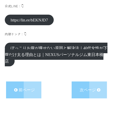
公式LINE：👇
https://lin.ee/bEKNJD7
内部リンク：👇
ぽっこりお腹が痩せない原因と解決法｜40代女性が下
腹だけ太る理由とは｜NEXUSパーソナルジム東日本橋
店
前ページ
次ページ