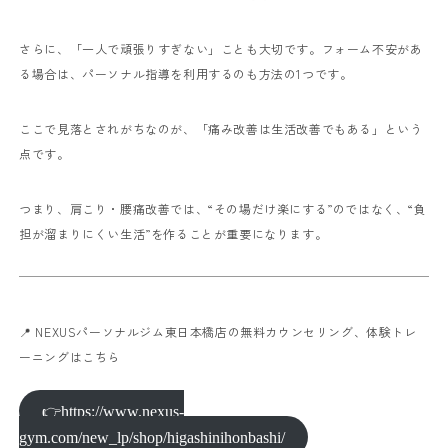
さらに、「一人で頑張りすぎない」ことも大切です。フォーム不安があ
る場合は、パーソナル指導を利用するのも方法の1つです。
ここで見落とされがちなのが、「痛み改善は生活改善でもある」という
点です。
つまり、肩こり・腰痛改善では、“その場だけ楽にする”のではなく、“負
担が溜まりにくい生活”を作ることが重要になります。
📍 NEXUSパーソナルジム東日本橋店の無料カウンセリング、体験トレ
ーニングはこちら
👉https://www.nexus-
gym.com/new_lp/shop/higashinihonbashi/