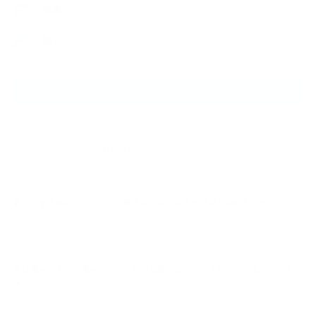
健康
筋トレ
NEW ARTICLE
2025.09.29
NEXUSパーソナルジム石川台店
2026.08.08
夏におすすめのプロテインの飲み方｜40代女性が効果を高めるポイント｜
NEX…
2026.08.07
夏は痩せやすい？痩せにくい？40代女性が知っておきたいダイエットの真
実…