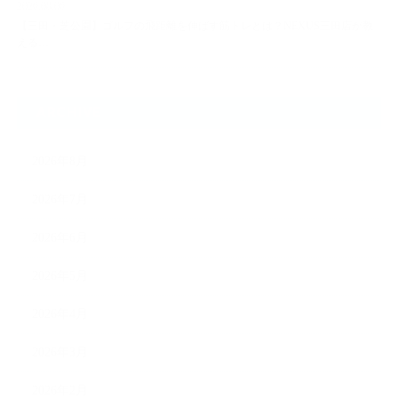
2026.08.06
【三田・芝公園】ゴルフの飛距離を伸ばす筋トレとは？NEXUS三田店が教
える…
ARCHIVE
2026年8月
2026年7月
2026年6月
2026年5月
2026年4月
2026年3月
2026年2月