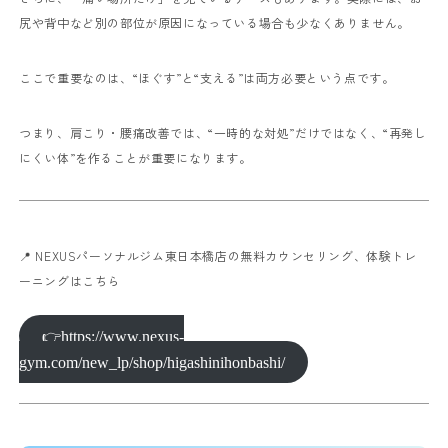
尻や背中など別の部位が原因になっている場合も少なくありません。
ここで重要なのは、“ほぐす”と“支える”は両方必要という点です。
つまり、肩こり・腰痛改善では、“一時的な対処”だけではなく、“再発し
にくい体”を作ることが重要になります。
📍 NEXUSパーソナルジム東日本橋店の無料カウンセリング、体験トレ
ーニングはこちら
👉https://www.nexus-
gym.com/new_lp/shop/higashinihonbashi/