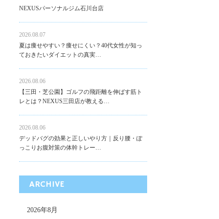
NEXUSパーソナルジム石川台店
2026.08.07
夏は痩せやすい？痩せにくい？40代女性が知っ
ておきたいダイエットの真実…
2026.08.06
【三田・芝公園】ゴルフの飛距離を伸ばす筋ト
レとは？NEXUS三田店が教える…
2026.08.06
デッドバグの効果と正しいやり方｜反り腰・ぽ
っこりお腹対策の体幹トレー…
ARCHIVE
2026年8月