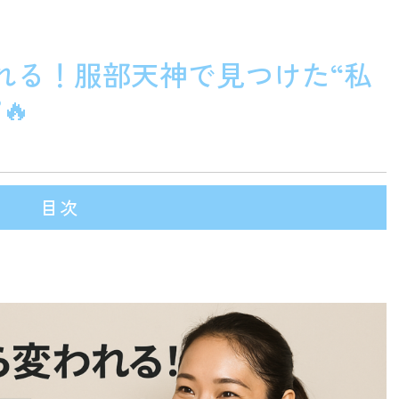
れる！服部天神で見つけた“私
🔥
目次