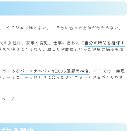
忙しくてジムに通えない」
「自分に合った方法が分からない」
0代の女性は、家事や育児、仕事に追われて
自分の時間を確保す
が落ちて痩せにくくなり、肩こりや腰痛といった健康の悩みも増
中市にある
パーソナルジムNEXUS服部天神店
。
ここでは「無理
をテーマに、一人ひとりに合ったダイエットと健康づくりをサ
式ページ
選ばれる理由