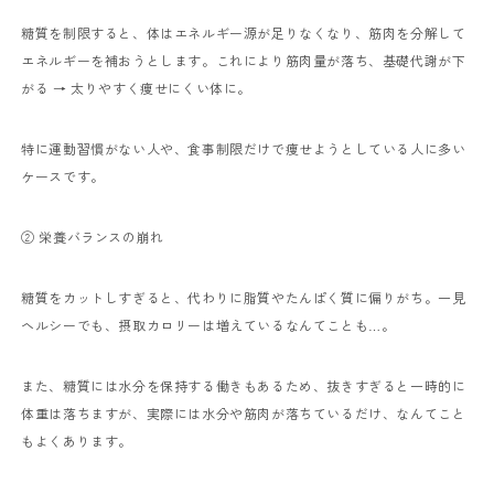
糖質を制限すると、体はエネルギー源が足りなくなり、筋肉を分解して
エネルギーを補おうとします。
これにより筋肉量が落ち、基礎代謝が下
がる → 太りやすく痩せにくい体に。
特に運動習慣がない人や、食事制限だけで痩せようとしている人に多い
ケースです。
② 栄養バランスの崩れ
糖質をカットしすぎると、代わりに脂質やたんぱく質に偏りがち。
一見
ヘルシーでも、摂取カロリーは増えているなんてことも…。
また、糖質には水分を保持する働きもあるため、抜きすぎると一時的に
体重は落ちますが、実際には水分や筋肉が落ちているだけ、なんてこと
もよくあります。