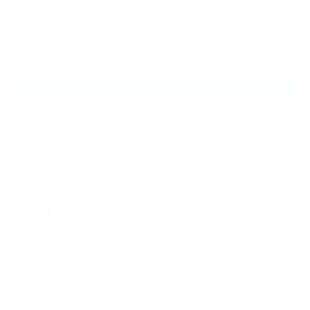
2026.08.09
筋トレを1週間休むと筋肉は落ちる？休養の影響と正しい再開方法[NEXUS
パー…
ARCHIVE
2026年8月
2026年7月
2026年6月
2026年5月
2026年4月
2026年3月
2026年2月