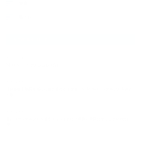
健康
筋トレ
NEW ARTICLE
2025.09.29
NEXUSパーソナルジム石川台店
2026.08.09
【保存版】脂質を減らし過ぎるとどうなる？NEXUSパーソナルジム大宮店
が教…
2026.08.09
夏にパーソナルジムへ通うメリットとは？薄着の季節だからこそ始めたい
理…