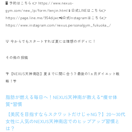
🖥️ 予約はこちら 👉
https://www.nexus-
gym.com/new_lp/form/tenjin.html
📱公式LINEはこちら👉
https://page.line.me/954dijwc
📲公式Instagramはこちら👉
https://www.instagram.com/nexus.personalgym_fukuoka_/
💡 今からでもスタートすれば夏には理想のボディに！
その他の投稿
🌴【NEXUS天神南店】夏までに間に合う？最後の1ヵ月ダイエット戦
略！🌴
脂肪が燃える毎日へ！NEXUS天神南が教える“痩せ体
質”習慣
【美尻を目指すならスクワットだけじゃNG？】20〜30代
女性に人気のNEXUS天神南店でのヒップアップ習慣と
は？