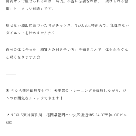
糖質オフで痩せられるのは一時的。
本当に必要なのは、「続けられる習
慣」と「正しい知識」です。
痩せない原因に気づいた今がチャンス。
NEXUS天神南店で、無理のない
ダイエットを始めませんか？
自分の体に合った「糖質との付き合い方」を知ることで、体も心もぐん
と軽くなりますよ😊
⸻
🌟 今なら無料体験受付中！ 🌟
実際のトレーニングを体験しながら、ジ
ムの雰囲気をチェックできます！
📍 NEXUS天神南
住所：福岡県福岡市中央区渡辺通5-24-37天神JOEビル
503