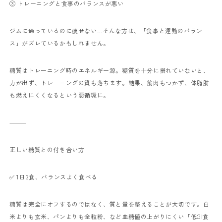
③ トレーニングと食事のバランスが悪い
ジムに通っているのに痩せない…そんな方は、「食事と運動のバラン
ス」がズレているかもしれません。
糖質はトレーニング時のエネルギー源。糖質を十分に摂れていないと、
力が出ず、トレーニングの質も落ちます。
結果、筋肉もつかず、体脂肪
も燃えにくくなるという悪循環に。
⸻
正しい糖質との付き合い方
✅ 1日3食、バランスよく食べる
糖質は完全にオフするのではなく、質と量を整えることが大切です。
白
米よりも玄米、パンよりも全粒粉、など血糖値の上がりにくい「低GI食