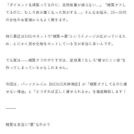
「ダイエットを頑張ってるのに、全然体重が減らない…」
「糖質オフし
てるのに、むしろ体が重くなった気がする…」
そんなお悩み、20〜30代
の女性のお客様からもよく聞きます。
特に最近はSNSやネットで“糖質＝悪”というイメージが広がっているた
め、とにかく炭水化物をカットしている方が本当に多いんです。
でも実は――
糖質オフのやりすぎは、逆効果！
むしろ“痩せにくい体”を
作ってしまっているかもしれません。
今回は、パーソナルジム【NEXUS天神南店】が「糖質オフしてるのに痩
せない理由」と「どうすれば正しく痩せられるか」を徹底解説します！
⸻
糖質は本当に“悪”なのか？