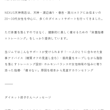
NEXUS天神南店は、天神・渡辺通り・春吉・清川エリアにお住まいの
20〜30代女性を中心に、多くのダイエットサポートを行ってきました。
ただ体重を落とすのではなく、健康的に美しく痩せるための「栄養指導
×トレーニング」をしっかり提供しています。
当ジムではこんなサポートが受けられます！
• 一人ひとりに合わせた食
事アドバイス（糖質オフの見直し含む）
• 筋肉量をキープしながら脂肪
を落とすトレーニング設計
• ホルモンバランスや女性特有の悩みに寄り
添った指導
• 「痩せない」原因を根本から見直すカウンセリング
⸻
ダイエット迷子さんへメッセージ