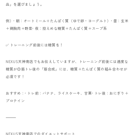
品」を選びましょう。
例）
• 朝：オートミール＋たんぱく質（ゆで卵・ヨーグルト）
• 昼：玄米
＋鶏胸肉＋野菜
• 夜：控えめな糖質＋たんぱく質＋スープ系
✅ トレーニング前後には糖質を！
NEXUS天神南店でもお伝えしていますが、トレーニング前後には適度な
糖質が◎
筋トレ後の「筋合成」には、糖質＋たんぱく質の組み合わせが
必須です！
おすすめ：
• トレ前：バナナ、ライスケーキ、甘栗
• トレ後：おにぎり＋
プロテイン
⸻
NEXUS天神南店でのダイエットサポート