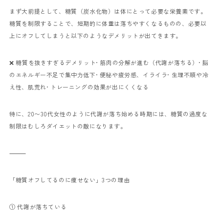
まず大前提として、糖質（炭水化物）は体にとって必要な栄養素です。
糖質を制限することで、短期的に体重は落ちやすくなるものの、必要以
上にオフしてしまうと以下のようなデメリットが出てきます。
❌ 糖質を抜きすぎるデメリット
• 筋肉の分解が進む（代謝が落ちる）
• 脳
のエネルギー不足で集中力低下
• 便秘や疲労感、イライラ
• 生理不順や冷
え性、肌荒れ
• トレーニングの効果が出にくくなる
特に、20〜30代女性のように代謝が落ち始める時期には、糖質の過度な
制限はむしろダイエットの敵になります。
⸻
「糖質オフしてるのに痩せない」3つの理由
① 代謝が落ちている