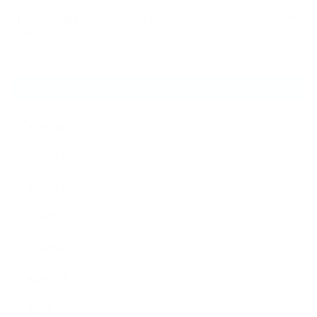
2026.08.06
【三田・芝公園】ゴルフの飛距離を伸ばす筋トレとは？NEXUS三田店が教
える…
ARCHIVE
2026年8月
2026年7月
2026年6月
2026年5月
2026年4月
2026年3月
2026年2月