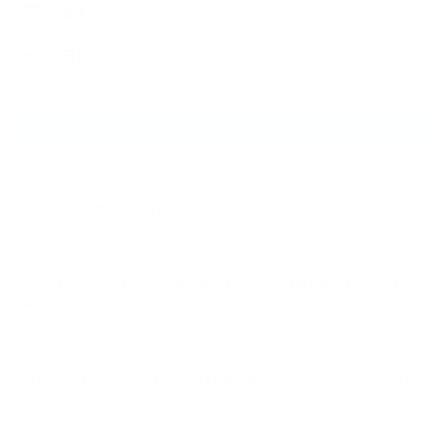
健康
筋トレ
NEW ARTICLE
2025.09.29
NEXUSパーソナルジム石川台店
2026.08.08
夏におすすめのプロテインの飲み方｜40代女性が効果を高めるポイント｜
NEX…
2026.08.07
夏は痩せやすい？痩せにくい？40代女性が知っておきたいダイエットの真
実…