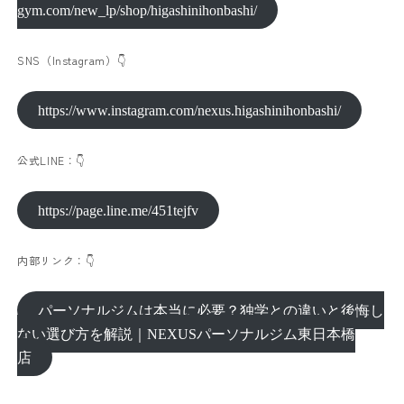
gym.com/new_lp/shop/higashinihonbashi/
SNS（Instagram）👇
https://www.instagram.com/nexus.higashinihonbashi/
公式LINE：👇
https://page.line.me/451tejfv
内部リンク：👇
パーソナルジムは本当に必要？独学との違いと後悔し
ない選び方を解説｜NEXUSパーソナルジム東日本橋
店