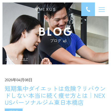
BLOG
ブログ
ホーム
ブログ
2026年04月08日
短期集中ダイエットは危険？リバウン
ドしない本当に続く痩せ方とは｜NEX
USパーソナルジム東日本橋店