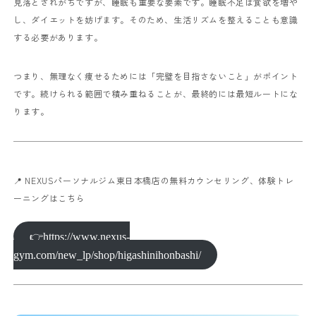
見落とされがちですが、睡眠も重要な要素です。睡眠不足は食欲を増や
し、ダイエットを妨げます。そのため、生活リズムを整えることも意識
する必要があります。
つまり、無理なく痩せるためには「完璧を目指さないこと」がポイント
です。続けられる範囲で積み重ねることが、最終的には最短ルートにな
ります。
📍 NEXUSパーソナルジム東日本橋店の無料カウンセリング、体験トレ
ーニングはこちら
👉https://www.nexus-
gym.com/new_lp/shop/higashinihonbashi/