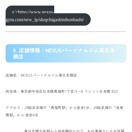
👉https://www.nexus-
gym.com/new_lp/shop/higashinihonbashi/
8. 店舗情報｜NEXUSパーソナルジム東日本
橋店
店舗名：NEXUSパーソナルジム東日本橋店
所在地：東京都中央区日本橋馬喰町1丁目13−8 リレント日本橋 802
アクセス：JR総武本線の「馬喰町駅」から徒歩1分、JR総武線の「浅草
橋駅」から 徒歩6分
東日本橋の各駅から徒歩圏内なので、お仕事帰りにもお気軽