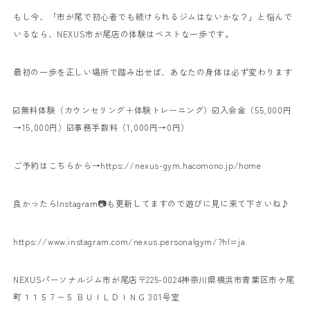
もし今、
「市が尾で初心者でも続けられるジムはないかな？」
と悩んで
いるなら、NEXUS市が尾店の体験はベストな一歩です。
最初の一歩を正しい場所で踏み出せば、
あなたの身体は必ず変わります
☑️無料体験（カウンセリング＋体験トレーニング）
☑️入会金（55,000円
→15,000円）
☑️事務手数料（1,000円→0円）
ご予約はこちらから
→https://nexus-gym.hacomono.jp/home
良かったらInstagram📷も更新してますので
遊びに見に来て下さいね♪
https://www.instagram.com/nexus.personalgym/?hl=ja
NEXUSパーソナルジム市が尾店
〒225-0024
神奈川県横浜市青葉区市ケ尾
町１１５７−５ ＢＵＩＬＤＩＮＧ 301号室