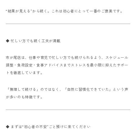
“結果が見える”から続く。
これは初心者にとって一番のご褒美です。
◆ 忙しい方でも続く工夫が満載
市が尾店は、仕事や育児で忙しい方でも続けられるよう、
スケジュール
調整・負荷設定・食事アドバイスまで
ストレスを最小限に抑えたサポー
トを徹底しています。
「無理して続ける」のではなく、
「自然に習慣化できていた」という声
が多いのも特徴です。
◆ まずは“初心者の不安”ごと預けに来てください