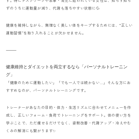
す。
特にデスクワークや家事・育児に追われている女性は、
知らず知ら
ずのうちに運動量が減り、代謝も落ちやすい状態に💦
健康を維持しながら、無理なく美しい体をキープするためには、
“正しい
運動習慣”を取り入れることが欠かせません。
⸻
健康維持とダイエットを両立するなら「パーソナルトレーニン
グ」
「健康のために運動したい」
「でも一人では続かない…」
そんな方にお
すすめなのが、パーソナルトレーニングです。
トレーナーがあなたの目的・体力・生活リズムに合わせてメニューを作
成し、
正しいフォーム・負荷でトレーニングをサポート。
体の使い方を
学ぶことで、ただ痩せるだけでなく、
姿勢改善・代謝アップ・冷えやむ
くみの解消にも繋がります✨