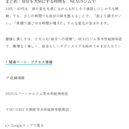
まとめ：自分を大切にする時間を、NEXUSジムで
30代・40代は、体の変化を感じながらも忙しさで後回しにしがちな時
期。
でも、少しの時間でも自分の体を整えることで、
「前より調子がい
い」「笑顔で過ごせる時間が増えた」
そんな変化が生まれます。
健康と美しさは、どちらも“自分への投資”。
NEXUSジム茨木市総持寺店
で、無理なく楽しく、自分らしいボディメイクを始めてみませんか？✨
7. 関連ページ・アクセス情報
📍 店舗情報
NEXUSパーソナルジム茨木市総持寺店
〒567-0802 大阪府茨木市総持寺駅周辺
👉
Googleマップで見る