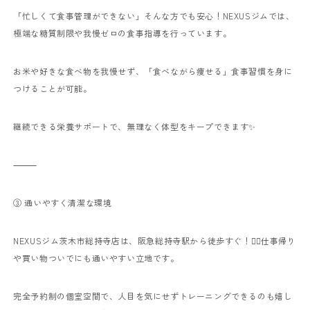
「忙しくて食事管理ができない」
そんな方でも安心！
NEXUSジムでは、
極端な糖質制限や我慢ゼロの食事指導を行っています。
お米や好きな食べ物を我慢せず、
「食べながら痩せる」食事習慣を身に
つけることが可能。
継続できる栄養サポートで、無理なく体型をキープできます✨
⸻
③ 通いやすく清潔な環境
NEXUSジム茨木市総持寺店は、阪急総持寺駅から徒歩すぐ！🚶‍♀️
仕事帰り
や買い物ついでにも通いやすい立地です。
完全予約制の個室空間で、人目を気にせずトレーニングできるのも嬉し