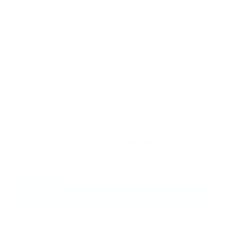
NEXUSパーソナルジム石川台店
2026.08.10
【保存版】タンパク質は摂れば摂るほど良い？摂取量の誤解と正しい摂り
方…
2026.08.09
【保存版】脂質を減らし過ぎるとどうなる？NEXUSパーソナルジム大宮店
が教…
2026.08.09
夏にパーソナルジムへ通うメリットとは？薄着の季節だからこそ始めたい
理…
ARCHIVE
2026年8月