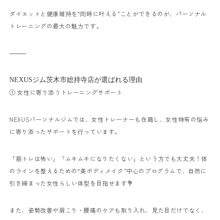
ダイエットと健康維持を“同時に叶える”ことができるのが、
パーソナル
トレーニングの最大の魅力です。
⸻
NEXUSジム茨木市総持寺店が選ばれる理由
① 女性に寄り添うトレーニングサポート
NEXUSパーソナルジムでは、女性トレーナーも在籍し、
女性特有の悩み
に寄り添ったサポートを行っています。
「筋トレは怖い」「ムキムキになりたくない」という方でも大丈夫！
体
のラインを整えるための“美ボディメイク”中心のプログラムで、
自然に
引き締まった女性らしい体型を目指せます💐
また、姿勢改善や肩こり・腰痛のケアも取り入れ、
見た目だけでなく、