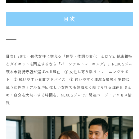
目次
⸻
目次
1. 30代・40代女性に増える「体型・体調の変化」とは？
2. 健康維持
とダイエットを両立するなら「パーソナルトレーニング」
3. NEXUSジム
茨木市総持寺店が選ばれる理由
① 女性に寄り添うトレーニングサポー
ト
② 続けやすい食事アドバイス
③ 通いやすく清潔な環境
4. 実際に
通う女性のリアルな声
5. 忙しい女性でも無理なく続けられる理由
6. まと
め：自分を大切にする時間を、NEXUSジムで
7. 関連ページ・アクセス情
報