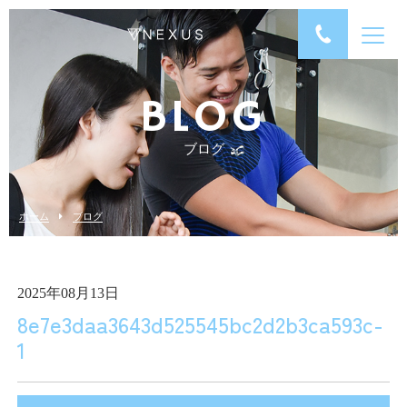
BLOG
ブログ
ホーム
ブログ
2025年08月13日
8e7e3daa3643d525545bc2d2b3ca593c-
1