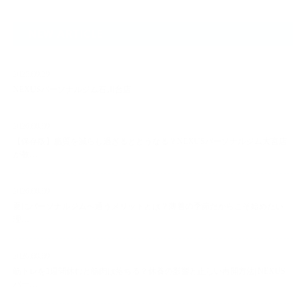
NEW ARTICLE
2025.09.29
NEXUSパーソナルジム石川台店
2026.08.09
【保存版】脂質を減らし過ぎるとどうなる？NEXUSパーソナルジム大宮店
が教…
2026.08.09
夏にパーソナルジムへ通うメリットとは？薄着の季節だからこそ始めたい
理…
2026.08.09
筋トレを1週間休むと筋肉は落ちる？休養の影響と正しい再開方法[NEXUS
パー…