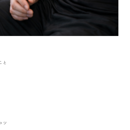
こと
コツ