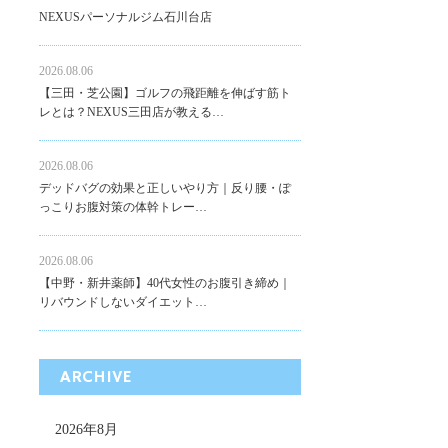
NEXUSパーソナルジム石川台店
2026.08.06
【三田・芝公園】ゴルフの飛距離を伸ばす筋ト
レとは？NEXUS三田店が教える…
2026.08.06
デッドバグの効果と正しいやり方｜反り腰・ぽ
っこりお腹対策の体幹トレー…
2026.08.06
【中野・新井薬師】40代女性のお腹引き締め｜
リバウンドしないダイエット…
ARCHIVE
2026年8月