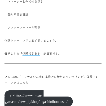
・トレーナーとの相性を見る
・契約期間を確認
・アフターフォローの有無
体験トレーニングは必ず受けましょう。
価格よりも「
信頼できるか
」が重要です。
📍 NEXUSパーソナルジム東日本橋店の無料カウンセリング、体験トレ
ーニングはこちら
👉https://www.nexus-
gym.com/new_lp/shop/higashinihonbashi/