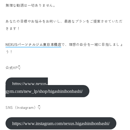
無理な勧誘は一切ありません。
あなたの目標やお悩みをお伺いし、最適なプランをご提案させていただ
きます！
NEXUSパーソナルジム東日本橋店
で、理想の自分を一緒に目指しましょ
う！
公式HP👇
https://www.nexus-
gym.com/new_lp/shop/higashinihonbashi/
SNS（Instagram）👇
https://www.instagram.com/nexus.higashinihonbashi/