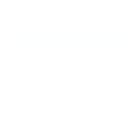
2026.08.06
【三田・芝公園】ゴルフの飛距離を伸ばす筋トレとは？NEXUS三田店が教
える…
ARCHIVE
2026年8月
2026年7月
2026年6月
2026年5月
2026年4月
2026年3月