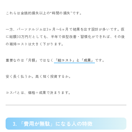
これらは金銭的損失以上の“時間の損失”です。
一方、パーソナルジムは3ヶ月〜6ヶ月で結果を出す設計が多いです。仮
に総額30万円だとしても、半年で体型改善・習慣化ができれば、その後
の維持コストは大きく下がります。
重要なのは「月額」ではなく
「総コスト」と「成果」
です。
安く長く払うか。
高く短く投資するか。
コスパとは、価格÷成果で決まります。
3. 「費用が無駄」になる人の特徴