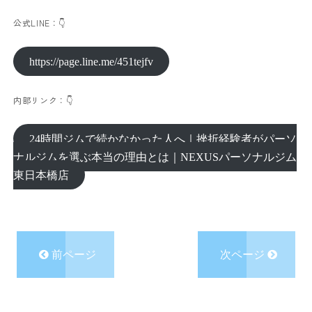
公式LINE：👇
https://page.line.me/451tejfv
内部リンク：👇
24時間ジムで続かなかった人へ｜挫折経験者がパーソ
ナルジムを選ぶ本当の理由とは｜NEXUSパーソナルジム
東日本橋店
前ページ
次ページ