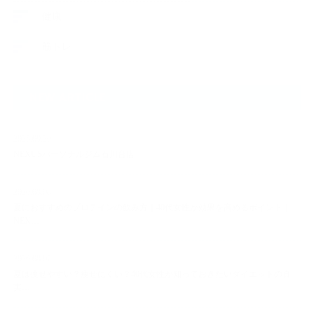
健康
筋トレ
NEW ARTICLE
2025.09.29
NEXUSパーソナルジム石川台店
2026.08.08
夏におすすめのプロテインの飲み方｜40代女性が効果を高めるポイント｜
NEX…
2026.08.07
夏は痩せやすい？痩せにくい？40代女性が知っておきたいダイエットの真
実…