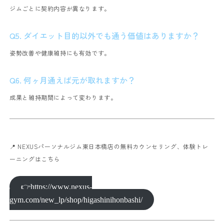
ジムごとに契約内容が異なります。
Q5. ダイエット目的以外でも通う価値はありますか？
姿勢改善や健康維持にも有効です。
Q6. 何ヶ月通えば元が取れますか？
成果と維持期間によって変わります。
📍 NEXUSパーソナルジム東日本橋店の無料カウンセリング、体験トレ
ーニングはこちら
👉https://www.nexus-
gym.com/new_lp/shop/higashinihonbashi/