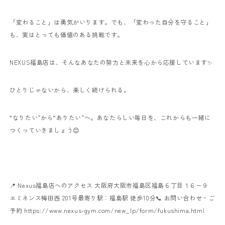
「変わること」は勇気がいります。でも、「変わった自分を守ること」
も、実はとっても価値のある挑戦です。
NEXUS福島店は、そんなあなたの努力と未来を心から応援しています✨
ひとりじゃないから、楽しく続けられる。
“なりたい”から“ありたい”へ。あなたらしい毎日を、これからも一緒に
つくっていきましょう😊
📍 Nexus福島店へのアクセス
大阪府大阪市福島区福島６丁目１６−９
エミネンス梅田西 201号
最寄り駅：福島駅 徒歩10分
📞 お問い合わせ・ご
予約
https://www.nexus-gym.com/new_lp/form/fukushima.html