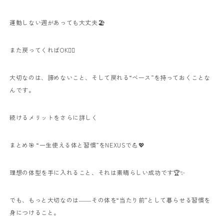
運動しない週があっても大丈夫🏖
また戻ってくればOK🙆‍♀️
大切なのは、諦めないこと、そして戻れる“ベース”を持っておくことな
んです。
続けるメリットをさらに詳しく
まとめ🎯 “一生使える体と習慣”をNEXUSで💪💖
理想の体型を手に入れること、それは素晴らしい成功です🏆✨
でも、もっと大切なのは――その体を“当たり前”として暮らせる習慣を
身につけること。