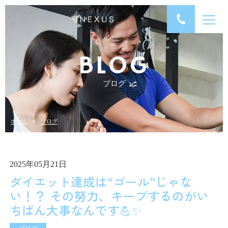
BLOG
ブログ
ホーム
ブログ
2025年05月21日
ダイエット達成は“ゴール”じゃな
い！？ その努力、キープするのがい
ちばん大事なんです💪✨