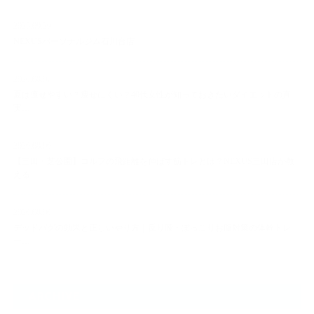
2025.09.29
NEXUSパーソナルジム石川台店
2026.08.07
夏は痩せやすい？痩せにくい？40代女性が知っておきたいダイエットの真
実…
2026.08.06
【三田・芝公園】ゴルフの飛距離を伸ばす筋トレとは？NEXUS三田店が教
える…
2026.08.06
デッドバグの効果と正しいやり方｜反り腰・ぽっこりお腹対策の体幹トレ
ー…
ARCHIVE