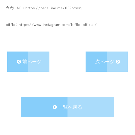
公式LINE：
https://page.line.me/082ncwsg
biffle：
https://www.instagram.com/biffle_official/
前ページ
次ページ
一覧へ戻る