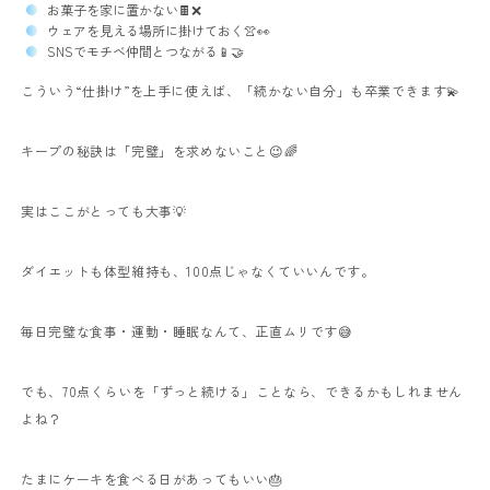
お菓子を家に置かない🍫❌
ウェアを見える場所に掛けておく👚👀
SNSでモチベ仲間とつながる📱🤝
こういう“仕掛け”を上手に使えば、「続かない自分」も卒業できます💫
キープの秘訣は「完璧」を求めないこと😉🌈
実はここがとっても大事💡
ダイエットも体型維持も、100点じゃなくていいんです。
毎日完璧な食事・運動・睡眠なんて、正直ムリです😅
でも、70点くらいを「ずっと続ける」ことなら、できるかもしれません
よね？
たまにケーキを食べる日があってもいい🎂