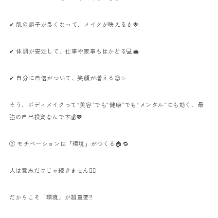
✔ 肌の調子が良くなって、メイクが映える💄🌟
✔ 体調が安定して、仕事や家事もはかどる💻💼
✔ 自分に自信がついて、笑顔が増える😊✨
そう、ボディメイクって“美容”でも“健康”でも“メンタル”にも効く、最
強の自己投資なんです💰💖
③ モチベーションは「環境」がつくる🏠🔁
人は意志だけじゃ続きません🙅‍♀️
だからこそ「環境」が超重要‼️