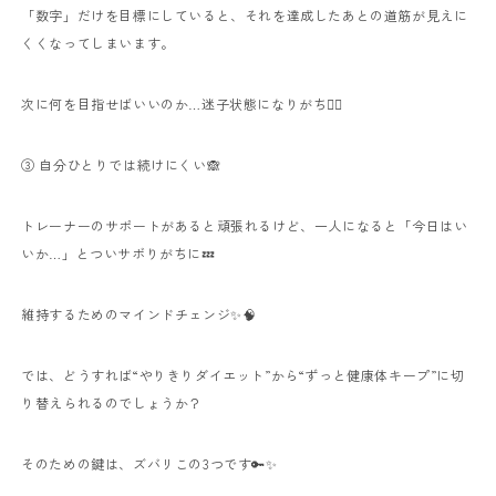
「数字」だけを目標にしていると、それを達成したあとの道筋が見えに
くくなってしまいます。
次に何を目指せばいいのか…迷子状態になりがち😵‍💫
③ 自分ひとりでは続けにくい🙈
トレーナーのサポートがあると頑張れるけど、一人になると「今日はい
いか…」とついサボりがちに💤
維持するためのマインドチェンジ✨🧠
では、どうすれば“やりきりダイエット”から“ずっと健康体キープ”に切
り替えられるのでしょうか？
そのための鍵は、ズバリこの3つです🔑✨