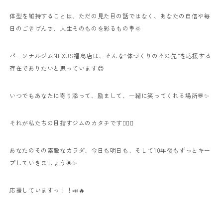
体型を維持することは、ただの見た目の話ではなく、あなたの自信や毎
日のごきげんさ、人生そのものを彩るもの💐🌞
パーソナルジムNEXUS福島店は、そんな“体づくりのその先”を応援する
存在でありたいと思っています😊
いつでもあなたに寄り添って、励まして、一緒に笑ってくれる場所💬✨
それが私たちの目指すジムのカタチです🏋️‍♂️💓
あなたのその素敵なカラダ、今日も明日も、そして10年後もずっとキー
プしていきましょう🌟✨
応援していますっ！！📣🔥