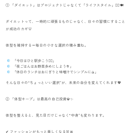
① 「ダイエット」はプロジェクトじゃなくて「ライフスタイル」🧘‍♀️🍽
ダイエットって、一時的に頑張るものじゃなく、日々の習慣にすること
が成功のカギ💡
体型を維持する＝毎日の小さな選択の積み重ね。
「今日はひと駅歩こう🚶‍♀️」
「夜ごはんはお野菜多めにしよう🥦」
「休日のランチはおにぎりと味噌汁でシンプルに🍙」
そんな日々の“ちょっといい選択”が、未来の自分を変えてくれます💖
② 「体型キープ」は最高の自己投資💎✨
体型を整えると、見た目だけじゃなく“中身”も変わります。
✔ ファッションがもっと楽しくなる👗🎀