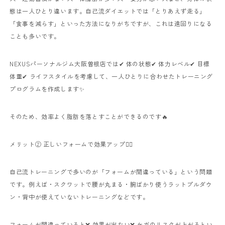
態は一人ひとり違います。自己流ダイエットでは「とりあえず走る」
「食事を減らす」といった方法になりがちですが、これは遠回りになる
ことも多いです。
NEXUSパーソナルジム大阪曽根店では✔ 体の状態✔ 体力レベル✔ 目標
体重✔ ライフスタイルを考慮して、一人ひとりに合わせたトレーニング
プログラムを作成します✨
そのため、効率よく脂肪を落とすことができるのです🔥
メリット② 正しいフォームで効果アップ🏋️‍♀️
自己流トレーニングで多いのが「フォームが間違っている」という問題
です。例えば・スクワットで腰が丸まる・腕ばかり使うラットプルダウ
ン・背中が使えていないトレーニングなどです。
フォームが間違っていると❌ 効果が出ない❌ ケガのリスクが上がるとい