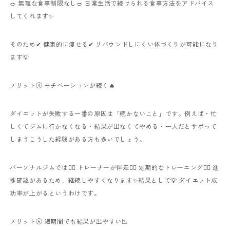
🥗 無理な食事制限なし🥗 日常生活で続けられる食事方法をアドバイス
してくれます✨
そのため✔ 健康的に痩せる✔ リバウンドしにくい体づくりが可能になり
ます💡
メリット④ モチベーションが続く🔥
ダイエットが失敗する一番の原因は「続かないこと」です。例えば・忙
しくてジムに行かなくなる・結果が出なくてやめる・一人だとサボって
しまうこうした経験がある方も多いでしょう。
パーソナルジムでは🏋️‍♂️ トレーナーが伴走🏋️‍♂️ 定期的なトレーニング🏋️‍♂️ 進
捗確認があるため、継続しやすくなります✨結果として💡 ダイエット成
功率が上がるというわけです。
メリット⑤ 短期間でも結果が出やすい📉