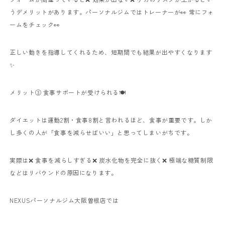
うデメリットがあります。パーソナルジムではトレーナーが👀 常にフォ
ームをチェック👀
正しい動きを指導してくれるため、短期間でも結果が出やすくなります
✨
メリット③ 食事サポートが受けられる🍽️
ダイエットは運動2割・食事8割と言われるほど、食事が重要です。しか
し多くの人が「食事を減らせばいい」と思ってしまいがちです。
実際は❌ 食事を減らしすぎる❌ 炭水化物を完全に抜く❌ 極端な糖質制限
などはリバウンドの原因になります。
NEXUSパーソナルジム大阪曽根店では