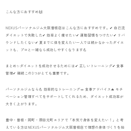
こんな方におすすめ🙌
NEXUSパーソナルジム大阪曽根店はこんな方におすすめです。✔ 自己流
ダイエットで失敗した✔ 効率よく痩せたい✔ 運動習慣をつけたい✔ リバ
ウンドしたくない✔ 夏までに体を変えたい一人では続かなかったダイエ
ットも、プロと一緒なら成功しやすくなります💪
まとめ✨ダイエットを成功させるためには✔ 正しいトレーニング✔ 食事
管理✔ 継続この3つがとても重要です。
パーソナルジムなら💪 効率的なトレーニング🥗 食事アドバイス🔥 モチ
ベーション管理すべてをサポートしてくれるため、ダイエット成功率が
大きく上がります。
豊中・曽根・岡町・原田元町エリアで「本気で身体を変えたい！」と考
えている方はNEXUSパーソナルジム大阪曽根店で理想の身体づくりを始