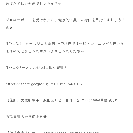
めてみてはいかがでしょうか？✨
プロのサポートを受けながら、健康的で美しい身体を目指しましょう！
💪🔥
NEXUSパーソナルジム大阪豊中•曽根店では体験トレーニングも行おり
ますのでぜひご予約ボタンよりご予約ください!
NEXUSパーソナルジム|大阪府曽根店
https://share.google/BgJojUZudYFp4OCBG
【住所】大阪府豊中市原田元町２丁目１−２ エルブ豊中曽根 206号
阪急曽根店から徒歩６分
【曽根店公式LINE】↓
https://page.line.me/014sknkh