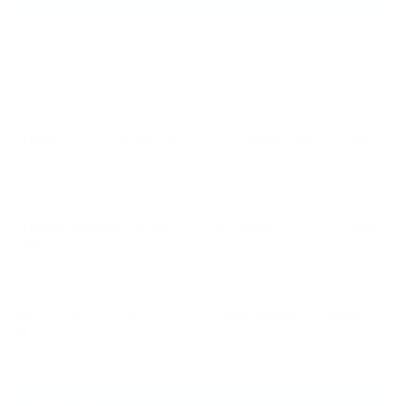
2025.09.29
NEXUSパーソナルジム石川台店
2026.08.10
【保存版】タンパク質は摂れば摂るほど良い？摂取量の誤解と正しい摂り
方…
2026.08.09
【保存版】脂質を減らし過ぎるとどうなる？NEXUSパーソナルジム大宮店
が教…
2026.08.09
夏にパーソナルジムへ通うメリットとは？薄着の季節だからこそ始めたい
理…
ARCHIVE