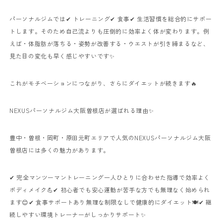
パーソナルジムでは✔ トレーニング✔ 食事✔ 生活習慣を総合的にサポー
トします。そのため自己流よりも圧倒的に効率よく体が変わります。例
えば・体脂肪が落ちる・姿勢が改善する・ウエストが引き締まるなど、
見た目の変化も早く感じやすいです✨
これがモチベーションにつながり、さらにダイエットが続きます🔥
NEXUSパーソナルジム大阪曽根店が選ばれる理由✨
豊中・曽根・岡町・原田元町エリアで人気のNEXUSパーソナルジム大阪
曽根店には多くの魅力があります。
✔ 完全マンツーマントレーニング一人ひとりに合わせた指導で効率よく
ボディメイク💪✔ 初心者でも安心運動が苦手な方でも無理なく始められ
ます😊✔ 食事サポートあり無理な制限なしで健康的にダイエット🍽️✔ 継
続しやすい環境トレーナーがしっかりサポート✨