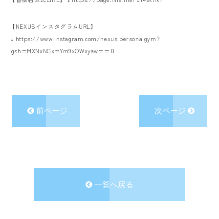
【NEXUSインスタグラムURL】
↓
https://www.instagram.com/nexus.personalgym?
igsh=MXNxNGxmYm9xOWxyaw==８
前ページ
次ページ
一覧へ戻る