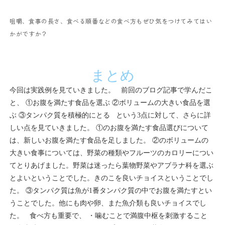
咀嚼、食事の長さ、食べる順番などの食べ方もぜひ気をつけてみてはい
かがですか？
まとめ
今回は実践例を見ていきました。
前回のブログ記事で学んだこ
と、
①お腹を満たす食品を選ぶ
②ボリュームの大きい食品を選
ぶ
③タンパク質を積極的にとる
という3点に対して、さらに詳
しい点を見ていきました。
①のお腹を満たす食品選びについて
は、新しいお腹を満たす食品を足しました。
②のボリュームの
大きい食事については、野菜の種類やフルーツのカロリーについ
てとりあげました。野菜は迷ったら葉物野菜やアブラナ科を選ぶ
とよいということでした。きのこを良いチョイスということでし
た。
③タンパク質は魚が1番タンパク質の中でお腹を満たすとい
うことでした。他にも肉や卵、また魚介類も良いチョイスでし
た。
食べ方も重要で、
・噛むことで満腹中枢を刺激すること