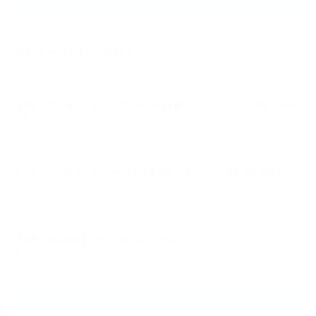
2025.09.29
NEXUSパーソナルジム石川台店
2026.08.06
【三田・芝公園】ゴルフの飛距離を伸ばす筋トレとは？NEXUS三田店が教
える…
2026.08.06
デッドバグの効果と正しいやり方｜反り腰・ぽっこりお腹対策の体幹トレ
ー…
2026.08.06
【中野・新井薬師】40代女性のお腹引き締め｜リバウンドしないダイエッ
ト…
ARCHIVE