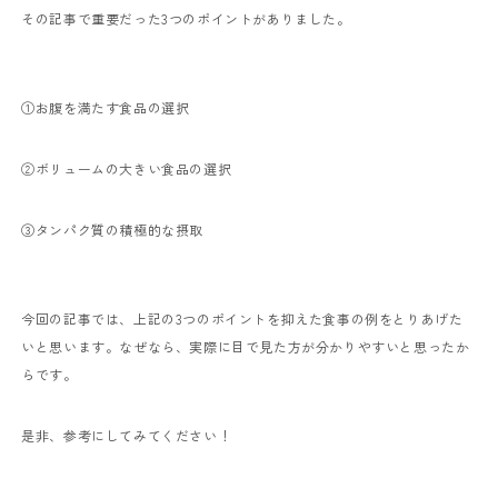
その記事で重要だった
3
つのポイントがありました。
①お腹を満たす食品の選択
②ボリュームの大きい食品の選択
③タンパク質の積極的な摂取
今回の記事では、上記の
3
つのポイントを抑えた食事の例をとりあげた
いと思います。なぜなら、実際に目で見た方が分かりやすいと思ったか
らです。
是非、参考にしてみてください！