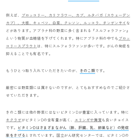
例えば、
ブロッコリー、カリフラワー、カブ、ルタバガ（スウェーデン
カブ）、大根、キャベツ、白菜、クレソン、ルッコラ、チンゲンサイ
な
どがあります。アブラナ科の野菜に多く含まれる『スルフォラファン』
という物質が血糖値を下げてくれます。特にアブラナ科の中でも
ブロッ
コリースプラウト
は、特にスルフォラファンが多いです。がんの発症を
抑えることでも有名です。
もうひとつ取り入れていただきたいのが、
きのこ類
です。
厳密には野菜類には属さないのですが、とてもおすすめなのでご紹介さ
せていただきます。
きのこ類には他の野菜にはないビタミン
D
が豊富に入っています。特に
キクラゲ
がビタミン
D
の含有量が高く、
エリンギや舞茸
も良いチョイス
です。
ビタミン
D
はさまざまながん（肺、肝臓、乳、卵巣など）の発症
率をさげる
とされています。国立がん研究センターでは、ビタミン
D
の