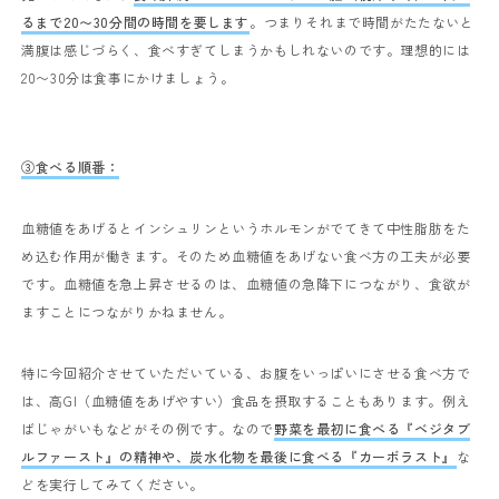
るまで
20
〜
30
分間の時間を要します
。つまりそれまで時間がたたないと
満腹は感じづらく、食べすぎてしまうかもしれないのです。理想的には
20
〜
30
分は食事にかけましょう。
③食べる順番：
血糖値をあげるとインシュリンというホルモンがでてきて中性脂肪をた
め込む作用が働きます。そのため血糖値をあげない食べ方の工夫が必要
です。血糖値を急上昇させるのは、血糖値の急降下につながり、食欲が
ますことにつながりかねません。
特に今回紹介させていただいている、お腹をいっぱいにさせる食べ方で
は、高
GI
（血糖値をあげやすい）食品を摂取することもあります。例え
ばじゃがいもなどがその例です。なので
野菜を最初に食べる『ベジタブ
ルファースト』の精神や、炭水化物を最後に食べる『カーボラスト』
な
どを実行してみてください。