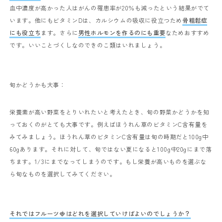
血中濃度が高かった人はがんの罹患率が
20
％も減ったという結果がでて
います。他にもビタミン
D
は、カルシウムの吸収に役立つため
骨粗鬆症
にも役立ち
ます。さらに
男性ホルモンを作るのにも重要
なためおすすめ
です。いいことづくしなのできのこ類はいれましょう。
旬かどうかも大事：
栄養素が高い野菜をとりいれたいと考えたとき、旬の野菜かどうかを知
っておくのがとても大事です。例えばほうれん草のビタミン
C
含有量を
みてみましょう。ほうれん草のビタミン
C
含有量は旬の時期だと
100g
中
60g
あります。それに対して、旬ではない夏になると
100g
中
20g
にまで落
ちます。
1/3
にまでなってしまうのです。もし栄養が高いものを選ぶな
ら旬なものを選択してみてください。
それではフルーツ
🍓
はどれを選択していけばよいのでしょうか？