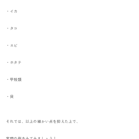
・イカ
・タコ
・エビ
・ホタテ
・甲殻類
・貝
それでは、以上の細かい点を抑えた上で、
実際の例をみてみましょう！