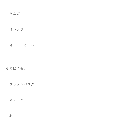
・りんご
・オレンジ
・オートーミール
その他にも、
・ブラウンパスタ
・ステーキ
・卵