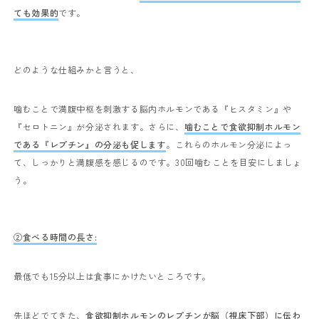
ても効果的
です。
どのような仕組みかと言うと、
噛むことで満腹中枢を刺激する脳内ホルモンである『ヒスタミン』や
『セロトニン』が分泌されます。さらに、
噛むことで食欲抑制ホルモン
である『レプチン』の分泌も促します
。これらのホルモン分泌によっ
て、しっかりと満腹感を感じるのです。30回噛むことを目安にしましょ
う。
②食べる時間の長さ:
最低でも
15
分以上は食事にかけたいところです。
先ほどでてきた、
食欲抑制ホルモンのレプチンが脳（視床下部）に伝わ