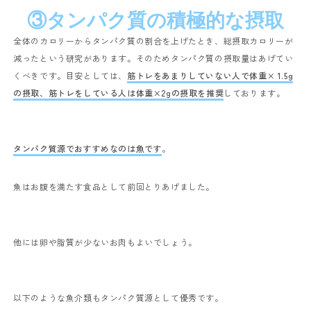
③タンパク質の積極的な摂取
全体のカロリーからタンパク質の割合を上げたとき、総摂取カロリーが
減ったという研究があります。そのためタンパク質の摂取量はあげてい
くべきです。目安としては、
筋トレをあまりしていない人で体重
× 1.5g
の摂取、筋トレをしている人は体重
×2g
の摂取を推奨
しております。
タンパク質源でおすすめなのは魚です
。
魚はお腹を満たす食品として前回とりあげました。
他には卵や脂質が少ないお肉もよいでしょう。
以下のような魚介類もタンパク質源として優秀です。