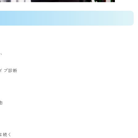
い
イプ診断
由
は続く