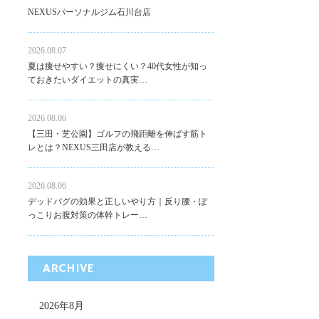
NEXUSパーソナルジム石川台店
2026.08.07
夏は痩せやすい？痩せにくい？40代女性が知っ
ておきたいダイエットの真実…
2026.08.06
【三田・芝公園】ゴルフの飛距離を伸ばす筋ト
レとは？NEXUS三田店が教える…
2026.08.06
デッドバグの効果と正しいやり方｜反り腰・ぽ
っこりお腹対策の体幹トレー…
ARCHIVE
2026年8月