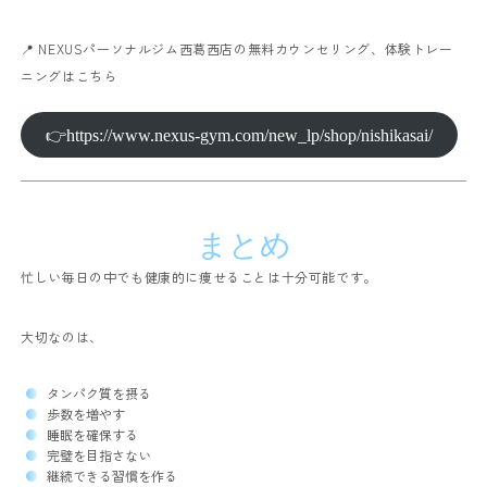
📍 NEXUSパーソナルジム西葛西店の無料カウンセリング、体験トレー
ニングはこちら
👉https://www.nexus-gym.com/new_lp/shop/nishikasai/
まとめ
忙しい毎日の中でも健康的に痩せることは十分可能です。
大切なのは、
タンパク質を摂る
歩数を増やす
睡眠を確保する
完璧を目指さない
継続できる習慣を作る