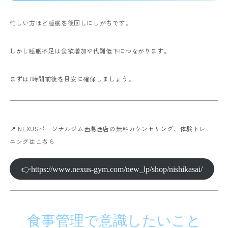
忙しい方ほど睡眠を後回しにしがちです。
しかし睡眠不足は食欲増加や代謝低下につながります。
まずは7時間前後を目安に確保しましょう。
📍 NEXUSパーソナルジム西葛西店の無料カウンセリング、体験トレー
ニングはこちら
👉https://www.nexus-gym.com/new_lp/shop/nishikasai/
食事管理で意識したいこと