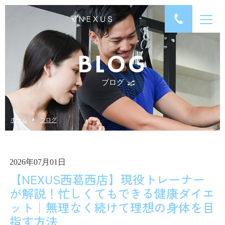
BLOG
ブログ
ホーム
ブログ
2026年07月01日
【NEXUS西葛西店】現役トレーナー
が解説！忙しくてもできる健康ダイエ
ット｜無理なく続けて理想の身体を目
指す方法