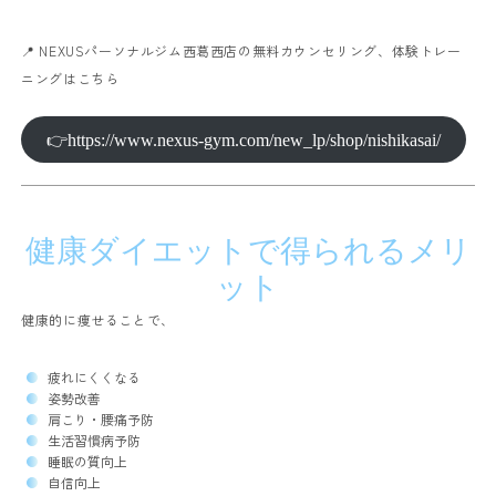
📍 NEXUSパーソナルジム西葛西店の無料カウンセリング、体験トレー
ニングはこちら
👉https://www.nexus-gym.com/new_lp/shop/nishikasai/
健康ダイエットで得られるメリ
ット
健康的に痩せることで、
疲れにくくなる
姿勢改善
肩こり・腰痛予防
生活習慣病予防
睡眠の質向上
自信向上