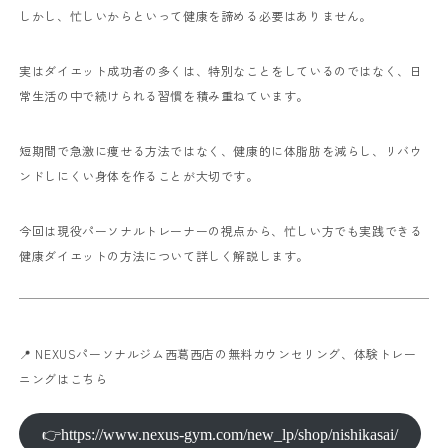
しかし、忙しいからといって健康を諦める必要はありません。
実はダイエット成功者の多くは、特別なことをしているのではなく、日
常生活の中で続けられる習慣を積み重ねています。
短期間で急激に痩せる方法ではなく、健康的に体脂肪を減らし、リバウ
ンドしにくい身体を作ることが大切です。
今回は現役パーソナルトレーナーの視点から、忙しい方でも実践できる
健康ダイエットの方法について詳しく解説します。
📍 NEXUSパーソナルジム西葛西店の無料カウンセリング、体験トレー
ニングはこちら
👉https://www.nexus-gym.com/new_lp/shop/nishikasai/